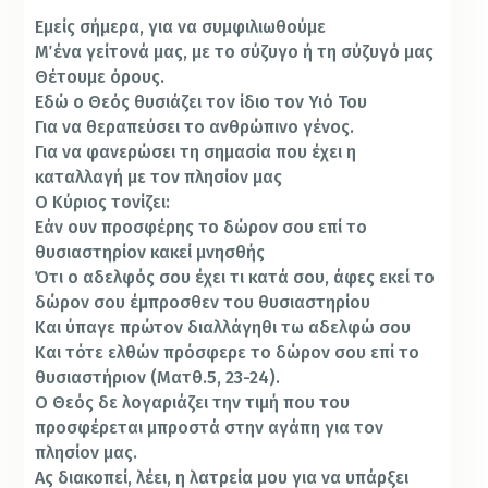
Εμείς σήμερα, για να συμφιλιωθούμε
Μ΄ ένα γείτονά μας, με το σύζυγο ή τη σύζυγό μας
Θέτουμε όρους.
Εδώ ο Θεός θυσιάζει τον ίδιο τον Υιό Του
Για να θεραπεύσει το ανθρώπινο γένος.
Για να φανερώσει τη σημασία που έχει η
καταλλαγή με τον πλησίον μας
Ο Κύριος τονίζει:
Εάν ουν προσφέρης το δώρον σου επί το
θυσιαστηρίον κακεί μνησθής
Ότι ο αδελφός σου έχει τι κατά σου, άφες εκεί το
δώρον σου έμπροσθεν του θυσιαστηρίου
Και ύπαγε πρώτον διαλλάγηθι τω αδελφώ σου
Και τότε ελθών πρόσφερε το δώρον σου επί το
θυσιαστήριον (Ματθ.5, 23-24).
Ο Θεός δε λογαριάζει την τιμή που του
προσφέρεται μπροστά στην αγάπη για τον
πλησίον μας.
Ας διακοπεί, λέει, η λατρεία μου για να υπάρξει