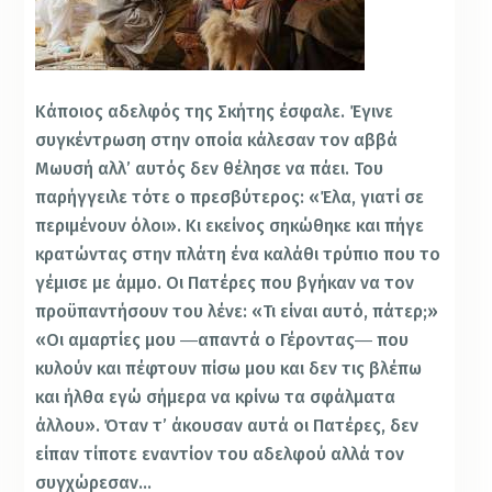
Κάποιος αδελφός της Σκήτης έσφαλε. Έγινε
συγκέντρωση στην οποία κάλεσαν τον αββά
Μωυσή αλλ’ αυτός δεν θέλησε να πάει. Του
παρήγγειλε τότε ο πρεσβύτερος: «Έλα, γιατί σε
περιμένουν όλοι». Κι εκείνος σηκώθηκε και πήγε
κρατώντας στην πλάτη ένα καλάθι τρύπιο που το
γέμισε με άμμο. Οι Πατέρες που βγήκαν να τον
προϋπαντήσουν του λένε: «Τι είναι αυτό, πάτερ;»
«Οι αμαρτίες μου ―απαντά ο Γέροντας― που
κυλούν και πέφτουν πίσω μου και δεν τις βλέπω
και ήλθα εγώ σήμερα να κρίνω τα σφάλματα
άλλου». Όταν τ’ άκουσαν αυτά οι Πατέρες, δεν
είπαν τίποτε εναντίον του αδελφού αλλά τον
συγχώρεσαν…