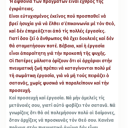
Ἡ ἀφθονία τῶν πραγμάτων εἶναι ἐχθρός τῆς
ἐγκράτειας.
Εἰναι εὐτυχισμένος ἐκεῖνος πού προσπαθεῖ νά
βρεῖ ἡσυχία γιά νά ἔλθει σ’ἐπικοινωνία μέ τόν Θεό,
καί δέν ἐπηρεάζεται ἀπό τίς πολλές ἐργασίες.
Γιατί ὅσο ζεῖ ὁ ἄνθρωπος θά ἔχει δουλειές καί δέν
θά σταματήσουν ποτέ. Βέβαια, καί ἡ ἐργασία
εἶναι ἀπαραίτητη γιά τήν προκοπή τῆς ψυχῆς.
Οἱ Πατέρες μάλιστα ὁρίζουν ὅτι οἱ ἀρχάριοι στήν
πνευματική ζωή πρέπει νά καταγίνονται πολύ μέ
τή σωμάτικη ἐργασία, γιά νά μή τούς πειράζει ὁ
σατανᾶς, χωρίς φυσικά νά παραλείπουν καί τήν
προσευχή.
Καί προσευχή καί ἐργασία. Νά μήν ἀμελεῖς τίς
μετάνοιές σου, γιατί αὐτό φοβίζει τόν σατανᾶ. Νά
γνωρίζεις ὅτι θά σέ πολεμήσουν πολύ οἱ δαίμονες,
ὅταν ἀρχίζεις νά προσκυνᾶς τόν Θεό σου. Κανένα
πρᾶγμα στόν πνευματικό ἀγώνα δέν εἶναι