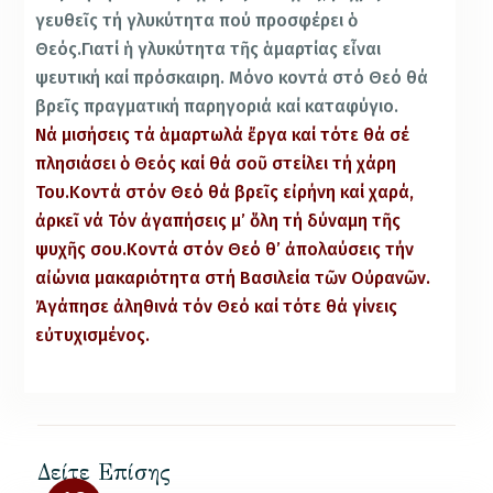
γευθεῖς τή γλυκύτητα πού προσφέρει ὁ
Θεός.Γιατί ἡ γλυκύτητα τῆς ἁμαρτίας εἶναι
ψευτική καί πρόσκαιρη. Μόνο κοντά στό Θεό θά
βρεῖς πραγματική παρηγοριά καί καταφύγιο.
Νά μισήσεις τά ἁμαρτωλά ἔργα καί τότε θά σέ
πλησιάσει ὁ Θεός καί θά σοῦ στείλει τή χάρη
Του.Κοντά στόν Θεό θά βρεῖς εἰρήνη καί χαρά,
ἀρκεῖ νά Τόν ἀγαπήσεις μ’ ὅλη τή δύναμη τῆς
ψυχῆς σου.Κοντά στόν Θεό θ’ ἀπολαύσεις τήν
αἰώνια μακαριότητα στή Βασιλεία τῶν Οὐρανῶν.
Ἀγάπησε ἀληθινά τόν Θεό καί τότε θά γίνεις
εὐτυχισμένος.
Δείτε Επίσης