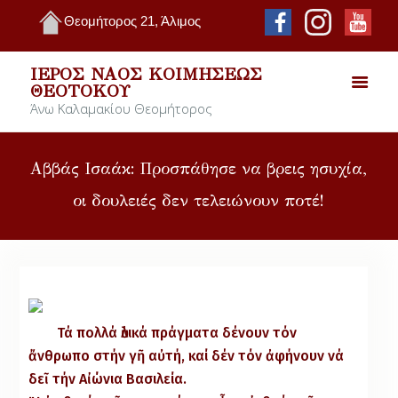
Θεομήτορος 21, Άλιμος
ΙΕΡΌΣ ΝΑΌΣ ΚΟΙΜΉΣΕΩΣ
ΘΕΟΤΌΚΟΥ
Άνω Καλαμακίου Θεομήτορος
Αββάς Ισαάκ: Προσπάθησε να βρεις ησυχία,
οι δουλειές δεν τελειώνουν ποτέ!
Τά πολλά ὑλικά πράγματα δένουν τόν
ἄνθρωπο στήν γῆ αὐτή, καί δέν τόν ἀφήνουν νά
δεῖ τήν Αἰώνια Βασιλεία.