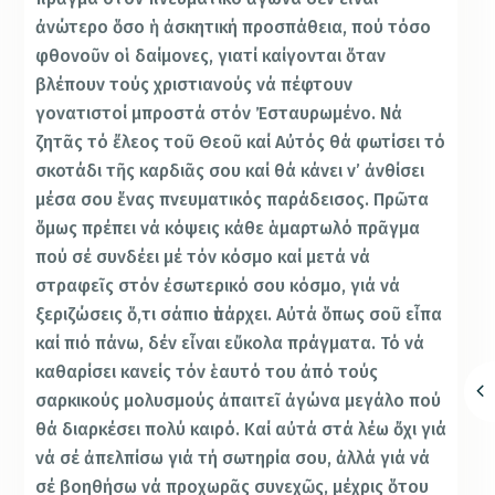
ἀνώτερο ὅσο ἡ ἀσκητική προσπάθεια, πού τόσο
φθονοῦν οἱ δαίμονες, γιατί καίγονται ὅταν
βλέπουν τούς χριστιανούς νά πέφτουν
γονατιστοί μπροστά στόν Ἐσταυρωμένο. Νά
ζητᾶς τό ἔλεος τοῦ Θεοῦ καί Αὐτός θά φωτίσει τό
σκοτάδι τῆς καρδιᾶς σου καί θά κάνει ν’ ἀνθίσει
μέσα σου ἕνας πνευματικός παράδεισος. Πρῶτα
ὅμως πρέπει νά κόψεις κάθε ἁμαρτωλό πρᾶγμα
πού σέ συνδέει μέ τόν κόσμο καί μετά νά
στραφεῖς στόν ἐσωτερικό σου κόσμο, γιά νά
ξεριζώσεις ὅ,τι σάπιο ὑπάρχει. Αὐτά ὅπως σοῦ εἶπα
καί πιό πάνω, δέν εἶναι εὔκολα πράγματα. Τό νά
καθαρίσει κανείς τόν ἑαυτό του ἀπό τούς
σαρκικούς μολυσμούς ἀπαιτεῖ ἀγώνα μεγάλο πού
θά διαρκέσει πολύ καιρό. Καί αὐτά στά λέω ὄχι γιά
νά σέ ἀπελπίσω γιά τή σωτηρία σου, ἀλλά γιά νά
σέ βοηθήσω νά προχωρᾶς συνεχῶς, μέχρις ὅτου