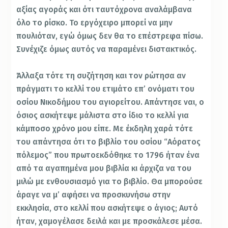
αξίας αγοράς και ότι ταυτόχρονα αναλάμβανα
όλο το ρίσκο. Το εργόχειρο μπορεί να μην
πουλιόταν, εγώ όμως δεν θα το επέστρεφα πίσω.
Συνέχιζε όμως αυτός να παραμένει διστακτικός.
Άλλαξα τότε τη συζήτηση και τον ρώτησα αν
πράγματι το κελλί του ετιμάτο επ’ ονόματι του
οσίου Νικοδήμου του αγιορείτου. Απάντησε ναι, ο
όσιος ασκήτεψε μάλιστα στο ίδιο το κελλί για
κάμποσο χρόνο μου είπε. Με έκδηλη χαρά τότε
του απάντησα ότι το βιβλίο του οσίου “Αόρατος
πόλεμος” που πρωτοεκδόθηκε το 1796 ήταν ένα
από τα αγαπημένα μου βιβλία κι άρχιζα να του
μιλώ με ενθουσιασμό για το βιβλίο. Θα μπορούσε
άραγε να μ’ αφήσει να προσκυνήσω στην
εκκλησία, στο κελλί που ασκήτεψε ο άγιος; Αυτό
ήταν, χαμογέλασε δειλά και με προσκάλεσε μέσα.