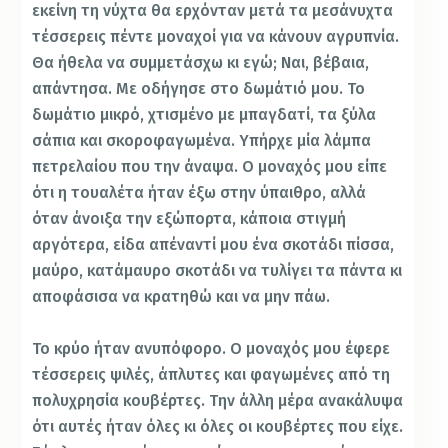
εκείνη τη νύχτα θα ερχόνταν μετά τα μεσάνυχτα
τέσσερεις πέντε μοναχοί για να κάνουν αγρυπνία.
Θα ήθελα να συμμετάσχω κι εγώ; Ναι, βέβαια,
απάντησα. Με οδήγησε στο δωμάτιό μου. Το
δωμάτιο μικρό, χτισμένο με μπαγδατί, τα ξύλα
σάπια και σκοροφαγωμένα. Υπήρχε μία λάμπα
πετρελαίου που την άναψα. Ο μοναχός μου είπε
ότι η τουαλέτα ήταν έξω στην ύπαιθρο, αλλά
όταν άνοιξα την εξώπορτα, κάποια στιγμή
αργότερα, είδα απέναντί μου ένα σκοτάδι πίσσα,
μαύρο, κατάμαυρο σκοτάδι να τυλίγει τα πάντα κι
αποφάσισα να κρατηθώ και να μην πάω.
Το κρύο ήταν ανυπόφορο. Ο μοναχός μου έφερε
τέσσερεις ψιλές, άπλυτες και φαγωμένες από τη
πολυχρησία κουβέρτες. Την άλλη μέρα ανακάλυψα
ότι αυτές ήταν όλες κι όλες οι κουβέρτες που είχε.