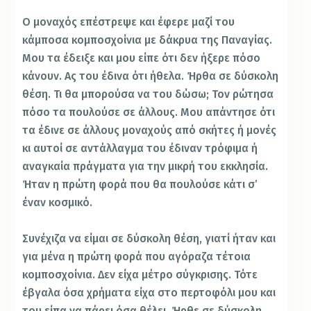
Ο μοναχός επέστρεψε και έφερε μαζί του
κάμποσα κομποσχοίνια με δάκρυα της Παναγίας.
Μου τα έδειξε και μου είπε ότι δεν ήξερε πόσο
κάνουν. Ας του έδινα ότι ήθελα. Ήρθα σε δύσκολη
θέση. Τι θα μπορούσα να του δώσω; Τον ρώτησα
πόσο τα πουλούσε σε άλλους. Μου απάντησε ότι
τα έδινε σε άλλους μοναχούς από σκήτες ή μονές
κι αυτοί σε αντάλλαγμα του έδιναν τρόφιμα ή
αναγκαία πράγματα για την μικρή του εκκλησία.
Ήταν η πρώτη φορά που θα πουλούσε κάτι σ’
έναν κοσμικό.
Συνέχιζα να είμαι σε δύσκολη θέση, γιατί ήταν και
για μένα η πρώτη φορά που αγόραζα τέτοια
κομποσχοίνια. Δεν είχα μέτρο σύγκρισης. Τότε
έβγαλα όσα χρήματα είχα στο περτοφόλι μου και
του είπα να πάρει όσα θέλει. Ήρθε σε δύσκολη