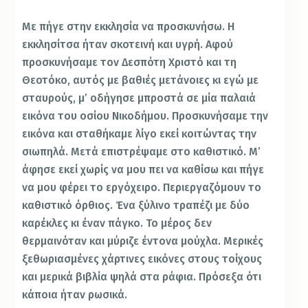
Με πήγε στην εκκλησία να προσκυνήσω. Η
εκκλησίτσα ήταν σκοτεινή και υγρή. Αφού
προσκυνήσαμε τον Δεσπότη Χριστό και τη
Θεοτόκο, αυτός με βαθιές μετάνοιες κι εγώ με
σταυρούς, μ’ οδήγησε μπροστά σε μία παλαιά
εικόνα του οσίου Νικοδήμου. Προσκυνήσαμε την
εικόνα και σταθήκαμε λίγο εκεί κοιτώντας την
σιωπηλά. Μετά επιστρέψαμε στο καθιστικό. Μ’
άφησε εκεί χωρίς να μου πει να καθίσω και πήγε
να μου φέρει το εργόχειρο. Περιεργαζόμουν το
καθιστικό όρθιος. Ένα ξύλινο τραπέζι με δύο
καρέκλες κι έναν πάγκο. Το μέρος δεν
θερμαινόταν και μύριζε έντονα μούχλα. Μερικές
ξεθωριασμένες χάρτινες εικόνες στους τοίχους
και μερικά βιβλία ψηλά στα ράφια. Πρόσεξα ότι
κάποια ήταν ρωσικά.