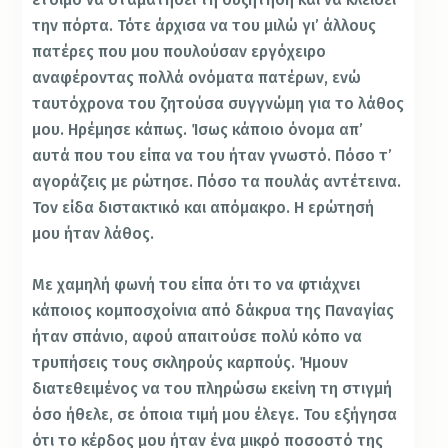
την πόρτα. Τότε άρχισα να του μιλώ γι’ άλλους
πατέρες που μου πουλούσαν εργόχειρο
αναφέροντας πολλά ονόματα πατέρων, ενώ
ταυτόχρονα του ζητούσα συγγνώμη για το λάθος
μου. Ηρέμησε κάπως. Ίσως κάποιο όνομα απ’
αυτά που του είπα να του ήταν γνωστό. Πόσο τ’
αγοράζεις με ρώτησε. Πόσο τα πουλάς αντέτεινα.
Τον είδα διστακτικό και απόμακρο. Η ερώτησή
μου ήταν λάθος.
Με χαμηλή φωνή του είπα ότι το να φτιάχνει
κάποιος κομποσχοίνια από δάκρυα της Παναγίας
ήταν σπάνιο, αφού απαιτούσε πολύ κόπο να
τρυπήσεις τους σκληρούς καρπούς. Ήμουν
διατεθειμένος να του πληρώσω εκείνη τη στιγμή
όσο ήθελε, σε όποια τιμή μου έλεγε. Του εξήγησα
ότι το κέρδος μου ήταν ένα μικρό ποσοστό της