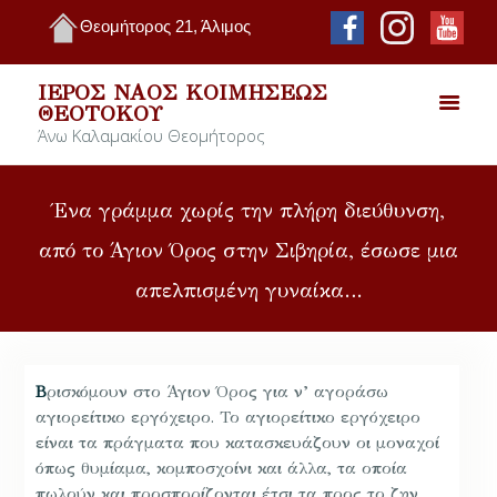
Θεομήτορος 21, Άλιμος
ΙΕΡΌΣ ΝΑΌΣ ΚΟΙΜΉΣΕΩΣ
ΘΕΟΤΌΚΟΥ
Άνω Καλαμακίου Θεομήτορος
Ένα γράμμα χωρίς την πλήρη διεύθυνση,
από το Άγιον Όρος στην Σιβηρία, έσωσε μια
απελπισμένη γυναίκα…
Β
ρισκόμουν στο Άγιον Όρος για ν’ αγοράσω
αγιορείτικο εργόχειρο. Το αγιορείτικο εργόχειρο
είναι τα πράγματα που κατασκευάζουν οι μοναχοί
όπως θυμίαμα, κομποσχοίνι και άλλα, τα οποία
πωλούν και προσπορίζονται έτσι τα προς το ζην.