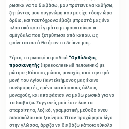
ρωσικά να το διαβάσω, μου πρότεινε να καθήσω,
ζητώντας μου συγγνώμη που με είχε τόσην ώρα
όρθιο, και ταυτόχρονα έβαζε μπροστά μας ένα
πλαστικό κουτί γεμάτο με φουντούκια κι
αμύγδαλα που ξετρύπωσε από κάπου. Ως
φαίνεται αυτό θα ήταν το δείπνο μας.
Ξέρεις το ρωσικό περιοδικό
“Ορθόδοξος
προσκυνητής
(Православный паломник) με
ρώτησε; Κάποιος ρώσος μοναχός από την ιερά
μονή του Αγίου Παντελεήμονος μας έκανε
συνδρομητές, εμένα και κάποιους άλλους
μοναχούς, και αποφάσισα να μάθω ρωσικά για να
το διαβάζω. Συγγενείς μού έστειλαν τα
απαραίτητα, λεξικό, γραμματική, μέθοδο άνευ
διδασκάλου και ξεκίνησα. Όταν προχώρησα λίγο
στην γλώσσα, άρχιζα να διαβάζω κάποια εύκολα