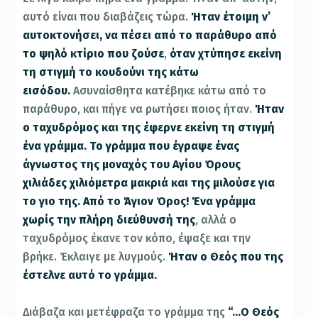
αυτό είναι που διαβάζεις τώρα.
Ήταν έτοιμη ν’
αυτοκτονήσει, να πέσει από το παράθυρο από
το ψηλό κτίριο που ζούσε
,
όταν χτύπησε εκείνη
τη στιγμή το κουδούνι της κάτω
εισόδου.
Ασυναίσθητα κατέβηκε κάτω από το
παράθυρο, και πήγε να ρωτήσει ποιος ήταν.
Ήταν
ο ταχυδρόμος και της έφερνε εκείνη τη στιγμή
ένα γράμμα. Το γράμμα που έγραψε ένας
άγνωστος της μοναχός του Αγίου Όρους
χιλιάδες χιλιόμετρα μακριά και της μιλούσε για
το γιο της. Από το Άγιον Όρος!
Ένα γράμμα
χωρίς την πλήρη διεύθυνσή της
, αλλά ο
ταχυδρόμος έκανε τον κόπο, έψαξε και την
βρήκε. Έκλαιγε με λυγμούς.
Ήταν ο Θεός που της
έστελνε αυτό το γράμμα.
Διάβαζα και μετέφραζα το γράμμα της
“…Ο Θεός