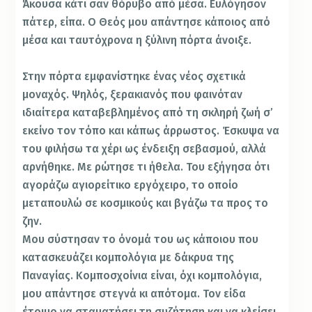
Άκουσα κάτι σαν θόρυβο από μέσα. Ευλόγησον
πάτερ, είπα. Ο Θεός μου απάντησε κάποιος από
μέσα και ταυτόχρονα η ξύλινη πόρτα άνοιξε.
Στην πόρτα εμφανίστηκε ένας νέος σχετικά
μοναχός. Ψηλός, ξερακιανός που φαινόταν
ιδιαίτερα καταβεβλημένος από τη σκληρή ζωή σ’
εκείνο τον τόπο και κάπως άρρωστος. Έσκυψα να
του φιλήσω τα χέρι ως ένδειξη σεβασμού, αλλά
αρνήθηκε. Με ρώτησε τι ήθελα. Του εξήγησα ότι
αγοράζω αγιορείτικο εργόχειρο, το οποίο
μεταπουλώ σε κοσμικούς και βγάζω τα προς το
ζην.
Μου σύστησαν το όνομά του ως κάποιου που
κατασκευάζει κομπολόγια με δάκρυα της
Παναγίας. Κομποσχοίνια είναι, όχι κομπολόγια,
μου απάντησε στεγνά κι απότομα. Τον είδα
έτοιμο να σταματήσει τη συζήτηση και να κλείσει