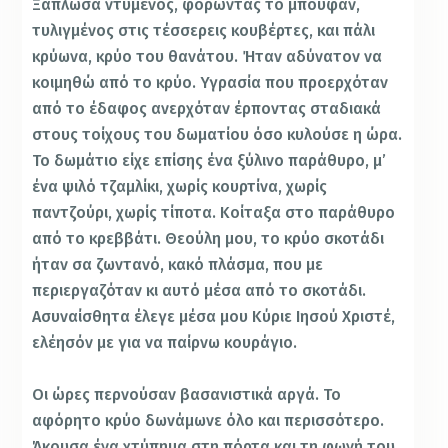
Ξάπλωσα ντυμένος, φορώντας το μπουφάν,
τυλιγμένος στις τέσσερεις κουβέρτες, και πάλι
κρύωνα, κρύο του θανάτου. Ήταν αδύνατον να
κοιμηθώ από το κρύο. Υγρασία που προερχόταν
από το έδαφος ανερχόταν έρποντας σταδιακά
στους τοίχους του δωματίου όσο κυλούσε η ώρα.
Το δωμάτιο είχε επίσης ένα ξύλινο παράθυρο, μ’
ένα ψιλό τζαμλίκι, χωρίς κουρτίνα, χωρίς
παντζούρι, χωρίς τίποτα. Κοίταξα στο παράθυρο
από το κρεββάτι. Θεούλη μου, το κρύο σκοτάδι
ήταν σα ζωντανό, κακό πλάσμα, που με
περιεργαζόταν κι αυτό μέσα από το σκοτάδι.
Ασυναίσθητα έλεγε μέσα μου Κύριε Ιησού Χριστέ,
ελέησόν με για να παίρνω κουράγιο.
Οι ώρες περνούσαν βασανιστικά αργά. Το
αφόρητο κρύο δωνάμωνε όλο και περισσότερο.
Άκουσα ένα χτύπημα στη πόρτα και τη φωνή του