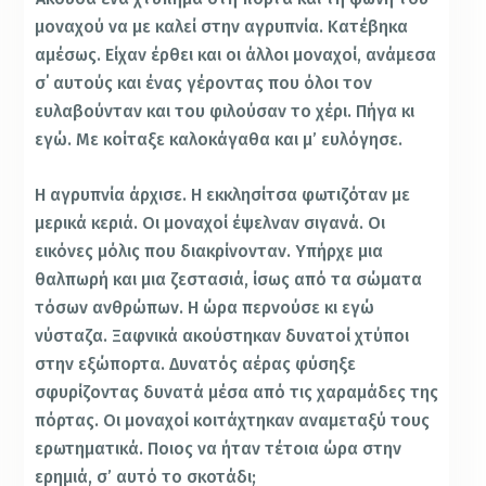
μοναχού να με καλεί στην αγρυπνία. Κατέβηκα
αμέσως. Είχαν έρθει και οι άλλοι μοναχοί, ανάμεσα
σ΄ αυτούς και ένας γέροντας που όλοι τον
ευλαβούνταν και του φιλούσαν το χέρι. Πήγα κι
εγώ. Με κοίταξε καλοκάγαθα και μ’ ευλόγησε.
Η αγρυπνία άρχισε. Η εκκλησίτσα φωτιζόταν με
μερικά κεριά. Οι μοναχοί έψελναν σιγανά. Οι
εικόνες μόλις που διακρίνονταν. Υπήρχε μια
θαλπωρή και μια ζεστασιά, ίσως από τα σώματα
τόσων ανθρώπων. Η ώρα περνούσε κι εγώ
νύσταζα. Ξαφνικά ακούστηκαν δυνατοί χτύποι
στην εξώπορτα. Δυνατός αέρας φύσηξε
σφυρίζοντας δυνατά μέσα από τις χαραμάδες της
πόρτας. Οι μοναχοί κοιτάχτηκαν αναμεταξύ τους
ερωτηματικά. Ποιος να ήταν τέτοια ώρα στην
ερημιά, σ’ αυτό το σκοτάδι;