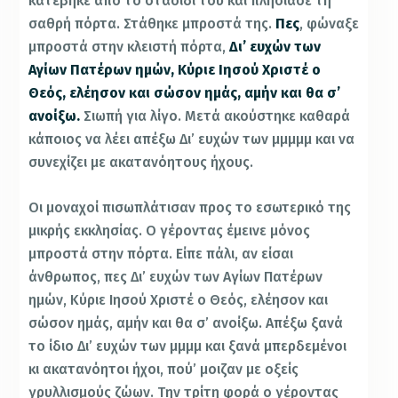
κατέβηκε από το στασίδι του και πλησίασε τη
σαθρή πόρτα. Στάθηκε μπροστά της.
Πες
, φώναξε
μπροστά στην κλειστή πόρτα,
Δι’ ευχών των
Αγίων Πατέρων ημών, Κύριε Ιησού Χριστέ ο
Θεός, ελέησον και σώσον ημάς, αμήν και θα σ’
ανοίξω.
Σιωπή για λίγο. Μετά ακούστηκε καθαρά
κάποιος να λέει απέξω Δι’ ευχών των μμμμμ και να
συνεχίζει με ακατανόητους ήχους.
Οι μοναχοί πισωπλάτισαν προς το εσωτερικό της
μικρής εκκλησίας. Ο γέροντας έμεινε μόνος
μπροστά στην πόρτα. Είπε πάλι, αν είσαι
άνθρωπος, πες Δι’ ευχών των Αγίων Πατέρων
ημών, Κύριε Ιησού Χριστέ ο Θεός, ελέησον και
σώσον ημάς, αμήν και θα σ’ ανοίξω. Απέξω ξανά
το ίδιο Δι’ ευχών των μμμμ και ξανά μπερδεμένοι
κι ακατανόητοι ήχοι, πού’ μοιζαν με οξείς
γρυλλισμούς ζώων. Την τρίτη φορά ο γέροντας