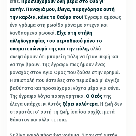
είπε.
Προσευχόμουν όλη μέρα στο Θεό γι’
αυτήν. Παναγιά μου, έλεγα, παρηγόρησε αυτή
την καρδιά, κάνε το θαύμα σου!
Έγραψα αμέσως
ένα γράμμα στη ρωσίδα μάνα με άτεχνα και
λανθασμένα ρωσικά.
Είχε στη στήλη
αλληλογραφίας του περιοδικού μόνο το
ονοματεπώνυμό της και την πόλη,
αλλά
σκεφτόμουν ότι μπορεί η πόλη να ήταν μικρή και
να την βρουν. Της έγραφα πως ήμουν ένας
μοναχός στον Άγιο Όρος που ζούσε στην ερημιά.
Η επιστολή που έστειλες στο περιοδικό μ’ άγγιξε
βαθύτατα και προσεύχομαι νύχτα μέρα για σένα.
Της έγραφα λόγια παρηγορητικά.
Ο Θεός
της
έλεγα υπάρχει κι Αυτός
ξέρει καλύτερα
. Η ζωή δεν
σταματάει σ’ αυτή τη ζωή, ίσα ίσα αρχίζει μετά
θάνατον και άλλα τέτοια.
Σε λίγο καιρό πήρα ένα γράμμα. Ήταν απ’ αυτήν,