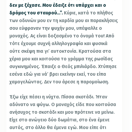
δεν με ξέχασε. Μου έδειξε ότι υπάρχει και ο
δρόμος του σταυρού…”.
Κύριε, κατά το πλήθος
των οδυνών μου εν τη καρδία μου αι παρακλήσεις
σου εύφραναν την ψυχήν μου, υπέψαλλε ο
μοναχός. Ας είναι δοξασμένο το όνομά του! Από
τότε έχουμε συχνή αλληλογραφία και φυσικά
ούτε σκέψη πια γι’ αυτοκτονία. Κρατούσα στα
χέρια μου και κοιτούσα το γράμμα της ρωσίδας
συγκινημένος. Έπαιξε ο Θεός μπιλιάρδο. Χτύπησε
εσένα εδώ για νά’ βρει εκείνην εκεί, του είπα
χαμογελώντας. Δεν του άρεσε η παρομοίωση.
Έξω είχε πέσει η νύχτα. Πίσσα σκοτάδι. Ήταν
αδύνατο να φύγω. Ο μοναχός είδε που κοιτούσα
ανήσυχος το σκοτάδι και μου πρότεινε να μείνω.
Είχε στο ανώγειο δύο δωμάτια, στο ένα έμενε
αυτός, στο άλλο θα έμενα εγώ. Μου είπε ότι