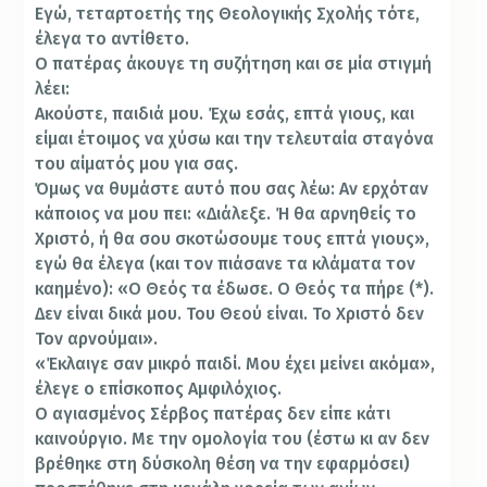
Εγώ, τεταρτοετής της Θεολογικής Σχολής τότε,
έλεγα το αντίθετο.
Ο πατέρας άκουγε τη συζήτηση και σε μία στιγμή
λέει:
Ακούστε, παιδιά μου. Έχω εσάς, επτά γιους, και
είμαι έτοιμος να χύσω και την τελευταία σταγόνα
του αίματός μου για σας.
Όμως να θυμάστε αυτό που σας λέω: Αν ερχόταν
κάποιος να μου πει: «Διάλεξε. Ή θα αρνηθείς το
Χριστό, ή θα σου σκοτώσουμε τους επτά γιους»,
εγώ θα έλεγα (και τον πιάσανε τα κλάματα τον
καημένο): «Ο Θεός τα έδωσε. Ο Θεός τα πήρε (*).
Δεν είναι δικά μου. Του Θεού είναι. Το Χριστό δεν
Τον αρνούμαι».
«Έκλαιγε σαν μικρό παιδί. Μου έχει μείνει ακόμα»,
έλεγε ο επίσκοπος Αμφιλόχιος.
Ο αγιασμένος Σέρβος πατέρας δεν είπε κάτι
καινούργιο. Με την ομολογία του (έστω κι αν δεν
βρέθηκε στη δύσκολη θέση να την εφαρμόσει)