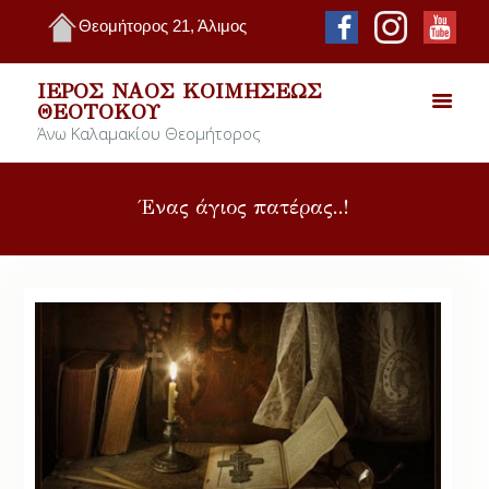
Θεομήτορος 21, Άλιμος
ΙΕΡΌΣ ΝΑΌΣ ΚΟΙΜΉΣΕΩΣ
ΘΕΟΤΌΚΟΥ
Άνω Καλαμακίου Θεομήτορος
Ένας άγιος πατέρας..!