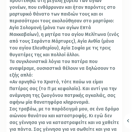
προστέθηκε στη μεγάλη χορεία των αγίων
γονέων, που ενθάρρυναν και ήταν παρόντες στο
μαρτυρικό θάνατο των παιδιών τους και οι
περισσότεροι τους ακολούθησαν στο μαρτύριο:
Αγία Σολομονή (μάνα των αγίων Επτά
Μακκαβαίων), η μητέρα του αγίου Μελίτωνα (ενός
από τους Σαράντα Μάρτυρες), Αγία Ανθία (μάνα
του αγίου Ελευθερίου), Αγία Σοφία με τις τρεις
θυγατέρες της και πολλοί άλλοι.
Τα συγκλονιστικά λόγια του πατέρα που
αναφέραμε, ουσιαστικά θέλουν να δηλώσουν το
εξής απλό:
«Αν αρνηθώ το Χριστό, τότε παύω να είμαι
Πατέρας σας (το Π με κεφαλαίο). Και αντί για την
ανάμνηση της ζωογόνου πατρικής αγκαλιάς, σας
αφήνω μία θανατηφόρα κληρονομιά.
Σας τραβάω, με το παράδειγμά μου, σε ένα δρόμο
αιώνιου θανάτου και καταστροφής. Κι εγώ δεν
σας γέννησα για να καταστραφείτε και να χαθείτε
για πάντα. Σας γέννησα για να σωθείτε και για να