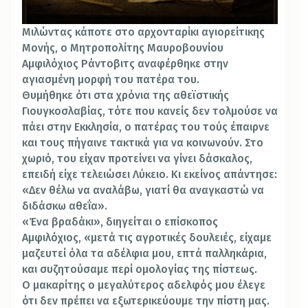
Μιλώντας κάποτε στο αρχονταρίκι αγιορείτικης
Μονής, ο Μητροπολίτης Μαυροβουνίου
Αμφιλόχιος Ράντοβιτς αναφέρθηκε στην
αγιασμένη μορφή του πατέρα του.
Θυμήθηκε ότι στα χρόνια της αθεϊστικής
Γιουγκοσλαβίας, τότε που κανείς δεν τολμούσε να
πάει στην Εκκλησία, ο πατέρας του τούς έπαιρνε
και τους πήγαινε τακτικά για να κοινωνούν. Στο
χωριό, του είχαν προτείνει να γίνει δάσκαλος,
επειδή είχε τελειώσει Λύκειο. Κι εκείνος απάντησε:
«Δεν θέλω να αναλάβω, γιατί θα αναγκαστώ να
διδάσκω αθεΐα».
«Ένα βραδάκι», διηγείται ο επίσκοπος
Αμφιλόχιος, «μετά τις αγροτικές δουλειές, είχαμε
μαζευτεί όλα τα αδέλφια μου, επτά παλληκάρια,
και συζητούσαμε περί ομολογίας της πίστεως.
Ο μακαρίτης ο μεγαλύτερος αδελφός μου έλεγε
ότι δεν πρέπει να εξωτερικεύουμε την πίστη μας.