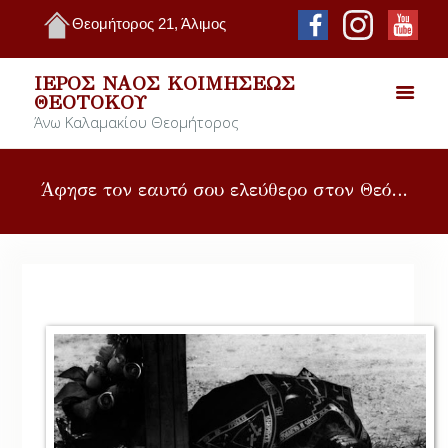
Θεομήτορος 21, Άλιμος
ΙΕΡΌΣ ΝΑΌΣ ΚΟΙΜΉΣΕΩΣ
ΘΕΟΤΌΚΟΥ
Άνω Καλαμακίου Θεομήτορος
Άφησε τον εαυτό σου ελεύθερο στον Θεό…