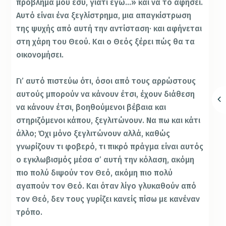
πρόβλημά μου εσύ, γιατί εγώ…» και να το αφήσει.
Αυτό είναι ένα ξεγλίστρημα, μια απαγκίστρωση
της ψυχής από αυτή την αντίσταση· και αφήνεται
στη χάρη του Θεού. Και ο Θεός ξέρει πώς θα τα
οικονομήσει.
Γι’ αυτό πιστεύω ότι, όσοι από τους αρρώστους
αυτούς μπορούν να κάνουν έτσι, έχουν διάθεση
να κάνουν έτσι, βοηθούμενοι βέβαια και
στηριζόμενοι κάπου, ξεγλιτώνουν. Να πω και κάτι
άλλο; Όχι μόνο ξεγλιτώνουν αλλά, καθώς
γνωρίζουν τι φοβερό, τι πικρό πράγμα είναι αυτός
ο εγκλωβισμός μέσα σ’ αυτή την κόλαση, ακόμη
πιο πολύ διψούν τον Θεό, ακόμη πιο πολύ
αγαπούν τον Θεό. Και όταν λίγο γλυκαθούν από
τον Θεό, δεν τους γυρίζει κανείς πίσω με κανέναν
τρόπο.