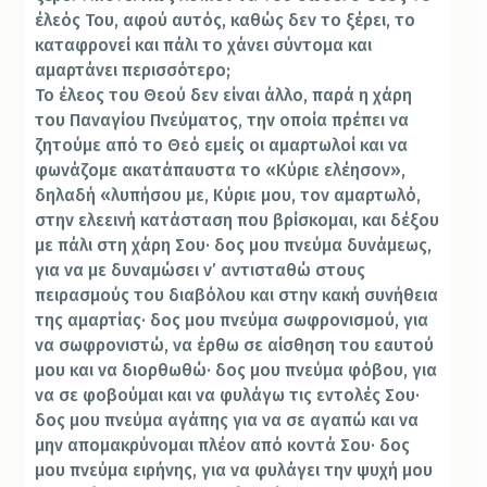
έλεός Του, αφού αυτός, καθώς δεν το ξέρει, το
καταφρονεί και πάλι το χάνει σύντομα και
αμαρτάνει περισσότερο;
Το έλεος του Θεού δεν είναι άλλο, παρά η χάρη
του Παναγίου Πνεύματος, την οποία πρέπει να
ζητούμε από το Θεό εμείς οι αμαρτωλοί και να
φωνάζομε ακατάπαυστα το «Κύριε ελέησον»,
δηλαδή «λυπήσου με, Κύριε μου, τον αμαρτωλό,
στην ελεεινή κατάσταση που βρίσκομαι, και δέξου
με πάλι στη χάρη Σου· δος μου πνεύμα δυνάμεως,
για να με δυναμώσει ν’ αντισταθώ στους
πειρασμούς του διαβόλου και στην κακή συνήθεια
της αμαρτίας· δος μου πνεύμα σωφρονισμού, για
να σωφρονιστώ, να έρθω σε αίσθηση του εαυτού
μου και να διορθωθώ· δος μου πνεύμα φόβου, για
να σε φοβούμαι και να φυλάγω τις εντολές Σου·
δος μου πνεύμα αγάπης για να σε αγαπώ και να
μην απομακρύνομαι πλέον από κοντά Σου· δος
μου πνεύμα ειρήνης, για να φυλάγει την ψυχή μου