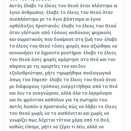
Αυτός έλαβε το έλεος του Θεού όταν πλάστηκε κι
έγινε άνθρωπος· έλαβε το έλεος του Θεού όταν
αναπλάστηκε με το άγιο βάπτισμα κι έγινε
ορθόδοξος Χριστιανός· έλαβε το έλεος του Θεού
όταν γλύτωσε από τόσους κινδύνους ψυχικούς
και σωματικούς που δοκίμασε στη ζωή του· έλαβε
το έλεος του Θεού τόσες φορές που αξιώθηκε να
κοινωνήσει τα άχραντα μυστήρια· έλαβε το έλεος
του Θεού όσες φορές αμάρτησε στο Θεό και τον
πίκρανε με τις αμαρτίες του και δεν
εξολοθρεύτηκε, μήτε τιμωρήθηκε παιδαγωγικά
όπως του έπρεπε· έλαβε το έλεος του Θεού όταν
με διάφορους τρόπους ευεργετήθηκε από το Θεό
και δεν το αναγνώρισε, αλλά όλα τα λησμόνησε
και δε φρόντισε καθόλου για τη σωτηρία του.
Αυτός λοιπόν ο Χριστιανός πώς να λάβει το έλεος
του Θεού χωρίς να το αισθάνεται και χωρίς να
γνωρίζει πως δέχεται τέτοια χάρη από το Θεό,
καθώς είπαμε, μήτε να ξέρει τι λέει, αλλά να