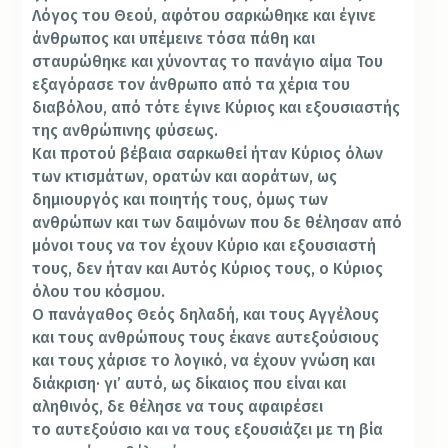
Λόγος του Θεού, αφότου σαρκώθηκε και έγινε
άνθρωπος και υπέμεινε τόσα πάθη και
σταυρώθηκε και χύνοντας το πανάγιο αίμα Του
εξαγόρασε τον άνθρωπο από τα χέρια του
διαβόλου, από τότε έγινε Κύριος και εξουσιαστής
της ανθρώπινης φύσεως.
Και προτού βέβαια σαρκωθεί ήταν Κύριος όλων
των κτισμάτων, ορατών και αοράτων, ως
δημιουργός και ποιητής τους, όμως των
ανθρώπων και των δαιμόνων που δε θέλησαν από
μόνοι τους να τον έχουν Κύριο και εξουσιαστή
τους, δεν ήταν και Αυτός Κύριος τους, ο Κύριος
όλου του κόσμου.
Ο πανάγαθος Θεός δηλαδή, και τους Αγγέλους
και τους ανθρώπους τους έκανε αυτεξούσιους
και τους χάρισε το λογικό, να έχουν γνώση και
διάκριση· γι’ αυτό, ως δίκαιος που είναι και
αληθινός, δε θέλησε να τους αφαιρέσει
το αυτεξούσιο και να τους εξουσιάζει με τη βία