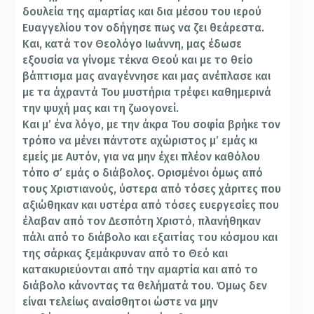
δουλεία της αμαρτίας και δια μέσου του ιερού
Ευαγγελίου τον οδήγησε πως να ζει θεάρεστα.
Και, κατά τον Θεολόγο Ιωάννη, μας έδωσε
εξουσία να γίνομε τέκνα Θεού και με το θείο
βάπτισμα μας αναγέννησε και μας ανέπλασε και
με τα άχραντά Του μυστήρια τρέφει καθημερινά
την ψυχή μας και τη ζωογονεί.
Και μ’ ένα λόγο, με την άκρα Του σοφία βρήκε τον
τρόπο να μένει πάντοτε αχώριστος μ’ εμάς κι
εμείς με Αυτόν, για να μην έχει πλέον καθόλου
τόπο σ’ εμάς ο διάβολος. Ορισμένοι όμως από
τους Χριστιανούς, ύστερα από τόσες χάριτες που
αξιώθηκαν και υστέρα από τόσες ευεργεσίες που
έλαβαν από τον Δεσπότη Χριστό, πλανήθηκαν
πάλι από το διάβολο και εξαιτίας του κόσμου και
της σάρκας ξεμάκρυναν από το Θεό και
κατακυριεύονται από την αμαρτία και από το
διάβολο κάνοντας τα θελήματά του. Όμως δεν
είναι τελείως αναίσθητοι ώστε να μην