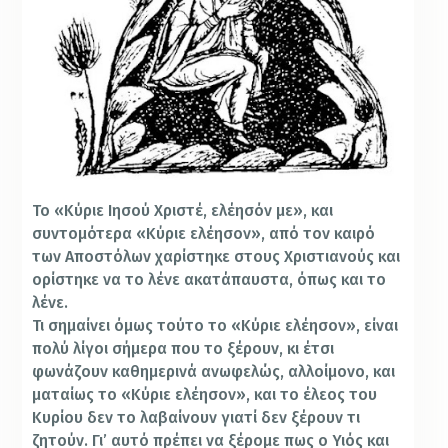
Το «Κύριε Ιησού Χριστέ, ελέησόν με», και
συντομότερα «Κύριε ελέησον», από τον καιρό
των Αποστόλων χαρίστηκε στους Χριστιανούς και
ορίστηκε να το λένε ακατάπαυστα, όπως και το
λένε.
Τι σημαίνει όμως τούτο το «Κύριε ελέησον», είναι
πολύ λίγοι σήμερα που το ξέρουν, κι έτσι
φωνάζουν καθημερινά ανωφελώς, αλλοίμονο, και
ματαίως το «Κύριε ελέησον», και το έλεος του
Κυρίου δεν το λαβαίνουν γιατί δεν ξέρουν τι
ζητούν. Γι’ αυτό πρέπει να ξέρομε πως ο Υιός και