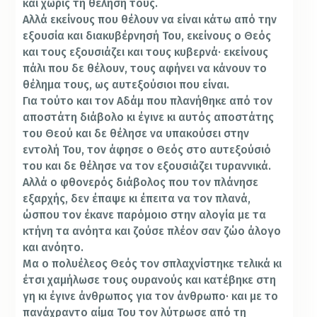
και χωρίς τη θέλησή τους.
Αλλά εκείνους που θέλουν να είναι κάτω από την
εξουσία και διακυβέρνησή Του, εκείνους ο Θεός
και τους εξουσιάζει και τους κυβερνά· εκείνους
πάλι που δε θέλουν, τους αφήνει να κάνουν το
θέλημα τους, ως αυτεξούσιοι που είναι.
Για τούτο και τον Αδάμ που πλανήθηκε από τον
αποστάτη διάβολο κι έγινε κι αυτός αποστάτης
του Θεού και δε θέλησε να υπακούσει στην
εντολή Του, τον άφησε ο Θεός στο αυτεξούσιό
του και δε θέλησε να τον εξουσιάζει τυραννικά.
Αλλά ο φθονερός διάβολος που τον πλάνησε
εξαρχής, δεν έπαψε κι έπειτα να τον πλανά,
ώσπου τον έκανε παρόμοιο στην αλογία με τα
κτήνη τα ανόητα και ζούσε πλέον σαν ζώο άλογο
και ανόητο.
Μα ο πολυέλεος Θεός τον σπλαχνίστηκε τελικά κι
έτσι χαμήλωσε τους ουρανούς και κατέβηκε στη
γη κι έγινε άνθρωπος για τον άνθρωπο· και με το
πανάχραντο αίμα Του τον λύτρωσε από τη