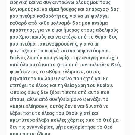
ειρηνική και να συγκεντρώνω όλους μου τους
λογισμούς και να είμαι ήσυχος και ατάραχος· δος
μου πνεύμα καθαρότητας, για να με φυλάγει
καθαρό από κάθε μολυσμό· δος μου πνεύμα
πραότητας, για να είμαι ήμερος στους αδελφούς
μου Χριστιανούς και να απέχω από το θυμό· δος
μου πνεύμα ταπεινοφροσύνης, για να μη
φαντάζομαι τα υψηλά και υπερηφανεύομαι».
Εκείνος λοιπόν που γνωρίζει την ανάγκη που έχει
από όλα αυτά και τα ζητά από τον πολυέλεο Θεό,
φωνάζοντας το «Κύριε ελέησον», αυτός
βεβαιότατα θα λάβει εκείνο που ζητά και θα
επιτύχει το έλεος και τη θεία χάρη του Κυρίου.
Όποιος όμως δεν ξέρει τίποτε από αυτά που
είπαμε, αλλά από συνήθεια μόνο φωνάζει το
«Κύριε ελέησον», αυτός δεν είναι δυνατό να
λάβει ποτέ το έλεος του Θεού· γιατί και
πρωτύτερα έλαβε πολλές χάριτες από το Θεό μα
δεν τις αναγνώρισε, μήτε ευχαρίστησε το Θεό
που του τις έδωσε.