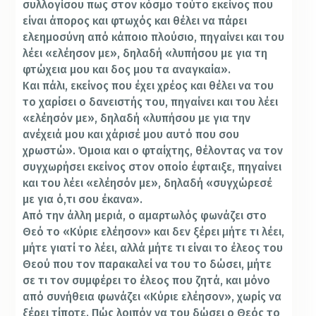
συλλογίσου πως στον κόσμο τούτο εκείνος που
είναι άπορος και φτωχός και θέλει να πάρει
ελεημοσύνη από κάποιο πλούσιο, πηγαίνει και του
λέει «ελέησον με», δηλαδή «λυπήσου με για τη
φτώχεια μου και δος μου τα αναγκαία».
Και πάλι, εκείνος που έχει χρέος και θέλει να του
το χαρίσει ο δανειστής του, πηγαίνει και του λέει
«ελέησόν με», δηλαδή «λυπήσου με για την
ανέχειά μου και χάρισέ μου αυτό που σου
χρωστώ». Όμοια και ο φταίχτης, θέλοντας να τον
συγχωρήσει εκείνος στον οποίο έφταιξε, πηγαίνει
και του λέει «ελέησόν με», δηλαδή «συγχώρεσέ
με για ό,τι σου έκανα».
Από την άλλη μεριά, ο αμαρτωλός φωνάζει στο
Θεό το «Κύριε ελέησον» και δεν ξέρει μήτε τι λέει,
μήτε γιατί το λέει, αλλά μήτε τι είναι το έλεος του
Θεού που τον παρακαλεί να του το δώσει, μήτε
σε τι τον συμφέρει το έλεος που ζητά, και μόνο
από συνήθεια φωνάζει «Κύριε ελέησον», χωρίς να
ξέρει τίποτε. Πώς λοιπόν να του δώσει ο Θεός το