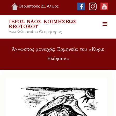
Θεομήτορος 21, Άλιμος
ΙΕΡΌΣ ΝΑΌΣ ΚΟΙΜΉΣΕΩΣ
ΘΕΟΤΌΚΟΥ
Άνω Καλαμακίου Θεομήτορος
Άγνωστος μοναχός: Ερμηνεία του «Κύριε
Ελέησον»