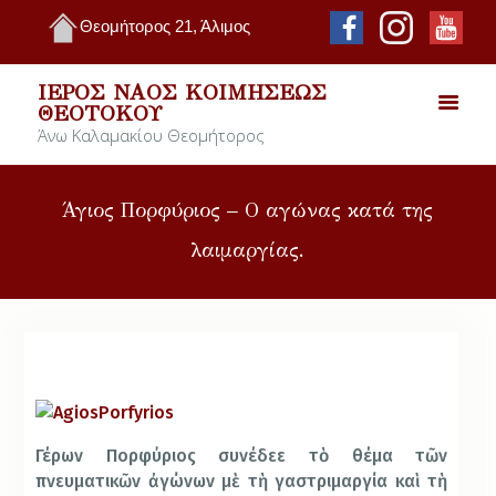
Θεομήτορος 21, Άλιμος
ΙΕΡΌΣ ΝΑΌΣ ΚΟΙΜΉΣΕΩΣ
ΘΕΟΤΌΚΟΥ
Άνω Καλαμακίου Θεομήτορος
Άγιος Πορφύριος – Ο αγώνας κατά της
λαιμαργίας.
Γέρων Πορφύριος συνέδεε τὸ θέμα τῶν
πνευματικῶν ἀγώνων μὲ τὴ γαστριμαργία καὶ τὴ