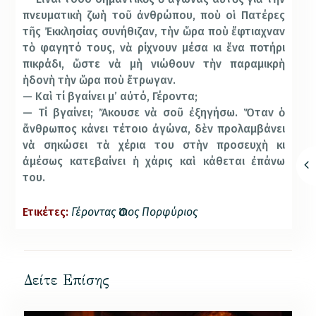
πνευματικὴ ζωὴ τοῦ ἀνθρώπου, ποὺ οἱ Πατέρες
τῆς Ἐκκλησίας συνήθιζαν, τὴν ὥρα ποὺ ἔφτιαχναν
τὸ φαγητό τους, νὰ ρίχνουν μέσα κι ἕνα ποτήρι
πικράδι, ὥστε νὰ μὴ νιώθουν τὴν παραμικρὴ
ἡδονὴ τὴν ὥρα ποὺ ἔτρωγαν.
— Καὶ τί βγαίνει μ’ αὐτό, Γέροντα;
— Τί βγαίνει; Ἄκουσε νὰ σοῦ ἐξηγήσω. Ὅταν ὁ
ἄνθρωπος κάνει τέτοιο ἀγώνα, δὲν προλαμβάνει
νὰ σηκώσει τὰ χέρια του στὴν προσευχὴ κι
ἀμέσως κατεβαίνει ἡ χάρις καὶ κάθεται ἐπάνω
του.
Ετικέτες:
Γέροντας Ὀσιος Πορφύριος
Δείτε Επίσης