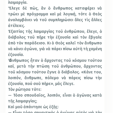
λαιμαργία.
Ἔλεγε δὲ πώς, ἂν ὁ ἄνθρωπος καταφέρει νὰ
τρώει μὲ πρόγραμμα καὶ μὲ λογική, τότε ὁ Θεὸς
ἀναλαμβάνει νὰ τοῦ συμπληρώσει ὅλες τὶς ἄλλες
ἀτέλειες.
Ἐξαιτίας τῆς λαιμαργίας τοῦ ἀνθρώπου, ἔλεγε, ὁ
διάβολος τοῦ πῆρε τὴν ἐξουσία καὶ τὸν ἔβγαλε
ἀπὸ τὸν παράδεισο. Κι ὁ Θεὸς καλεῖ τὸν ἄνθρωπο
νὰ κάνει ἀγώνα, γιὰ νὰ πάρει πίσω αὐτὴ τὴ χαμένη
ἐξουσία.
Ὁ ἄνθρωπος ἦταν ὁ ἄρχοντας τοῦ κόσμου τούτου
καί, μετὰ τὴν πτώση τοῦ ἀνθρώπου, ἄρχοντας
τοῦ κόσμου τούτου ἔγινε ὁ διάβολος. «Κάνε του,
λοιπόν, ἄνθρωπε, πόλεμο νὰ πάρεις πίσω τὴν
ἐξουσία, πού σοῦ πῆρε», μᾶς ἔλεγε.
Τὸν ρώτησα τότε:
— Τόσο σπουδαῖος, λοιπόν, εἶναι ὁ ἀγώνας κατὰ
τῆς λαιμαργίας;
Καὶ μοῦ ἀπάντησε ὡς ἑξῆς:
— Εἶναι τόσο σημαντικὸς ὁ ἀγώνας αὐτὸς γιὰ τὴν