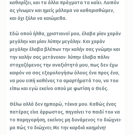
καθαρίζει, και τα άλλα πράγματα τα καίει. Λοιπόν
ας γίνωμεν και ημείς μάλαμα να καθαρισθώμεν,
και όχι ξύλα να καιώμεθα.
Εδώ οπού ήλθα, χριστιανοί μου, έλαβα μίαν χαράν
μεγάλην και μίαν λύπην μεγάλην. Και χαράν
μεγάλην έλαβα βλέπων την καλήν σας γνώμην και
την καλήν σας μετάνοιαν· λύπην έλαβα πάλιν
στοχαζόμενος την αναξιότητά μου, πως δεν έχω
καιρόν να σας εξομολογήσω όλους ένα προς ένα,
να μου ειπή καθένας τα αμαρτήματά του, να του
είπω και εγώ εκείνο οπού με φωτίση ο Θεός.
Θέλω αλλά δεν ημπορώ, τέκνα μου. Καθώς ένας
πατέρας είνε άρρωστος, πηγαίνει το παιδί του να
το παρηγορήση, εκείνος μη δυνάμενος το διώχνει·
μα πώς το διώχνει; Με την καρδιά καημένη!