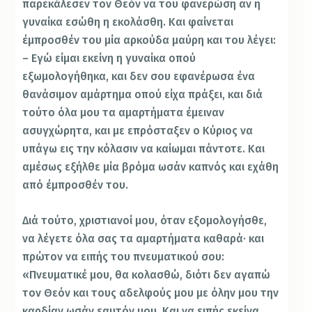
παρεκάλεσεν τον Θεόν να του φανερώση αν η
γυναίκα εσώθη η εκολάσθη. Και φαίνεται
έμπροσθέν του μία αρκούδα μαύρη και του λέγει:
– Εγώ είμαι εκείνη η γυναίκα οπού
εξωμολογήθηκα, και δεν σου εφανέρωσα ένα
θανάσιμον αμάρτημα οπού είχα πράξει, και διά
τούτο όλα μου τα αμαρτήματα έμειναν
ασυγχώρητα, και με επρόσταξεν ο Κύριος να
υπάγω εις την κόλασιν να καίωμαι πάντοτε. Και
αμέσως εξήλθε μία βρόμα ωσάν καπνός και εχάθη
από έμπροσθέν του.
Διά τούτο, χριστιανοί μου, όταν εξομολογήσθε,
να λέγετε όλα σας τα αμαρτήματα καθαρά· και
πρώτον να ειπής του πνευματικού σου:
«Πνευματικέ μου, θα κολασθώ, διότι δεν αγαπώ
τον Θεόν και τους αδελφούς μου με όλην μου την
καρδίαν ωσάν εαυτόν μου. Και να ειπής εκείνα