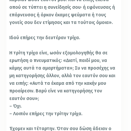
οπού σε τύπτει η συνείδησίς σου· ή εφόνευσας ή
επόρνευσας ή όρκον έκαμες ψεύματα ή τους
γονείς σου δεν ετίμησας και τα τούτοις όμοια».
Ιδού επήρες την δευτέραν τρίχα.
Η τρίτη τρίχα είνε, ωσάν εξομολογηθής θα σε
ερωτήση ο πνευματικός: «Διατί, παιδί μου, να
κάμης αυτά τα αμαρτήματα»; Συ να προσέχης να
μη κατηγορήσης άλλον, αλλά τον εαυτόν σου και
να ειπής: «Αυτά τα έκαμα από την κακήν μου
προαίρεσιν. Βαρύ είνε να κατηγορήσης τον
εαυτόν σου»;
– Όχι.
– Λοιπόν επήρες την τρίτην τρίχα.
Έχομεν και τέταρτην. Όταν σου δώση άδειαν ο