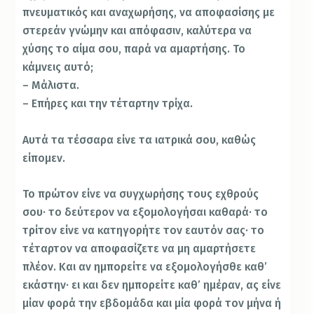
πνευματικός και αναχωρήσης, να αποφασίσης με
στερεάν γνώμην και απόφασιν, καλύτερα να
χύσης το αίμα σου, παρά να αμαρτήσης. Το
κάμνεις αυτό;
– Μάλιστα.
– Επήρες και την τέταρτην τρίχα.
Αυτά τα τέσσαρα είνε τα ιατρικά σου, καθώς
είπομεν.
Το πρώτον είνε να συγχωρήσης τους εχθρούς
σου· το δεύτερον να εξομολογήσαι καθαρά· το
τρίτον είνε να κατηγορήτε τον εαυτόν σας· το
τέταρτον να αποφασίζετε να μη αμαρτήσετε
πλέον. Και αν ημπορείτε να εξομολογήσθε καθ’
εκάστην· ει και δεν ημπορείτε καθ’ ημέραν, ας είνε
μίαν φορά την εβδομάδα και μία φορά τον μήνα ή