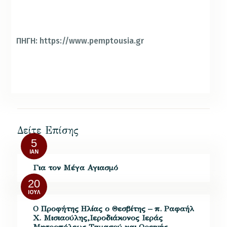
ΠΗΓΗ: https://www.pemptousia.gr
Δείτε Επίσης
5
ΙΑΝ
Για τον Μέγα Αγιασμό
20
ΙΟΎΛ
Ο Προφήτης Ηλίας ο Θεσβίτης – π. Ραφαήλ
Χ. Μισιαούλης,Iεροδιάκονος Ιεράς
Μητροπόλεως Ταμασού και Ορεινής,