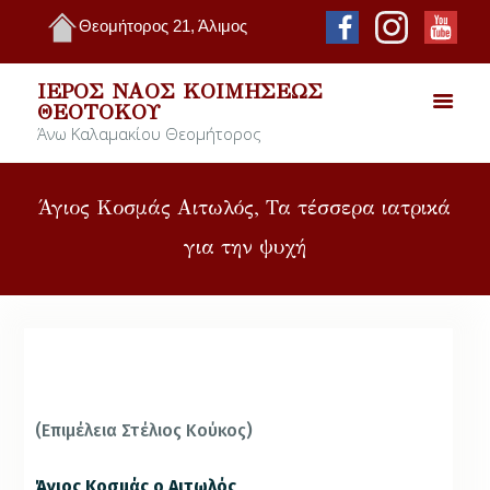
Θεομήτορος 21, Άλιμος
ΙΕΡΌΣ ΝΑΌΣ ΚΟΙΜΉΣΕΩΣ
ΘΕΟΤΌΚΟΥ
Άνω Καλαμακίου Θεομήτορος
Άγιος Κοσμάς Αιτωλός, Τα τέσσερα ιατρικά
για την ψυχή
Ο Ιερομάρτυρας Άγιος Κοσμάς ο Αιτωλός ο
φωτιστής των Ελλήνων (1714-1779).
(Επιμέλεια Στέλιος Κούκος)
Άγιος Κοσμάς ο Αιτωλός