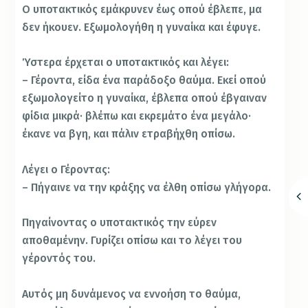
Ο υποτακτικός εμάκρυνεν έως οπού έβλεπε, μα
δεν ήκουεν. Εξωμολογήθη η γυναίκα και έφυγε.
Ύστερα έρχεται ο υποτακτικός και λέγει:
– Γέροντα, είδα ένα παράδοξο θαύμα. Εκεί οπού
εξωμολογείτο η γυναίκα, έβλεπα οπού έβγαιναν
φίδια μικρά· βλέπω και εκρεμάτο ένα μεγάλο·
έκανε να βγη, και πάλιν ετραβήχθη οπίσω.
Λέγει ο Γέροντας:
– Πήγαινε να την κράξης να έλθη οπίσω γλήγορα.
Πηγαίνοντας ο υποτακτικός την εύρεν
αποθαμένην. Γυρίζει οπίσω και το λέγει του
γέροντός του.
Αυτός μη δυνάμενος να εννοήση το θαύμα,