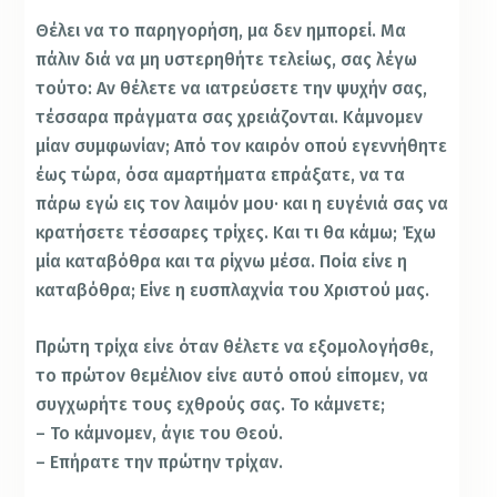
Θέλει να το παρηγορήση, μα δεν ημπορεί. Μα
πάλιν διά να μη υστερηθήτε τελείως, σας λέγω
τούτο: Αν θέλετε να ιατρεύσετε την ψυχήν σας,
τέσσαρα πράγματα σας χρειάζονται. Κάμνομεν
μίαν συμφωνίαν; Από τον καιρόν οπού εγεννήθητε
έως τώρα, όσα αμαρτήματα επράξατε, να τα
πάρω εγώ εις τον λαιμόν μου· και η ευγένιά σας να
κρατήσετε τέσσαρες τρίχες. Και τι θα κάμω; Έχω
μία καταβόθρα και τα ρίχνω μέσα. Ποία είνε η
καταβόθρα; Είνε η ευσπλαχνία του Χριστού μας.
Πρώτη τρίχα είνε όταν θέλετε να εξομολογήσθε,
το πρώτον θεμέλιον είνε αυτό οπού είπομεν, να
συγχωρήτε τους εχθρούς σας. Το κάμνετε;
– Το κάμνομεν, άγιε του Θεού.
– Επήρατε την πρώτην τρίχαν.