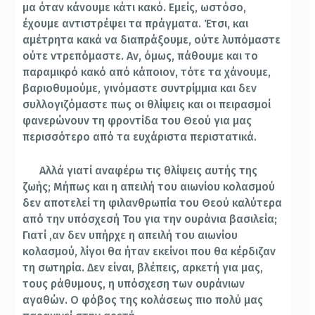
μα όταν κάνουμε κάτι κακό. Εμείς, ωστόσο,
έχουμε αντιστρέψει τα πράγματα. Έτσι, και
αμέτρητα κακά να διαπράξουμε, ούτε λυπόμαστε
ούτε ντρεπόμαστε. Αν, όμως, πάθουμε και το
παραμικρό κακό από κάποιον, τότε τα χάνουμε,
βαριοθυμούμε, γινόμαστε συντρίμμια και δεν
συλλογιζόμαστε πως οι θλίψεις και οι πειρασμοί
φανερώνουν τη φροντίδα του Θεού για μας
περισσότερο από τα ευχάριστα περιστατικά.
Αλλά γιατί αναφέρω τις θλίψεις αυτής της
ζωής; Μήπως και η απειλή του αιωνίου κολασμού
δεν αποτελεί τη φιλανθρωπία του Θεού καλύτερα
από την υπόσχεσή Του για την ουράνια βασιλεία;
Γιατί ,αν δεν υπήρχε η απειλή του αιωνίου
κολασμού, λίγοι θα ήταν εκείνοι που θα κέρδιζαν
τη σωτηρία. Δεν είναι, βλέπεις, αρκετή για μας,
τους ράθυμους, η υπόσχεση των ουράνιων
αγαθών. Ο φόβος της κολάσεως πιο πολύ μας