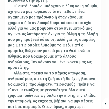
παρακινεί στην αρετή.
Γι’ αυτό, λοιπόν, υπάρχουν η λύπη και η αθυμία,
όχι για να μας κυριεύουν όταν πεθαίνει ένα
αγαπημένο μας πρόσωπο ή όταν χάνουμε
χρήματα ή όταν δοκιμάζουμε κάποια αποτυχία,
αλλά για να μας βοηθούν στον πνευματικό μας
αγώνα. Ας λυπόμαστε όχι για τη θλίψη ή τη βλάβη
που μας προξενεί κάποιος, αλλά για τις αμαρτίες
μας, με τις οποίες λυπούμε το Θεό. Γιατί οι
αμαρτίες διώχνουν μακριά μας το Θεό, ενώ οι
θλίψεις, που δοκιμάζουμε από άλλους
ανθρώπους, Τον κάνουν να μένει κοντά μας ως
προστάτης.
Αλλωστε, πρέπει να το πάρεις απόφαση,
άνθρωπέ μου, ότι στη ζωή αυτή θα έχεις βάσανα,
δοκιμασίες, προβλήματα, πειρασμούς. Πρέπει να
τ’ αντιμετωπίζεις με γενναιότητα όλα αυτά,
χρησιμοποιώντας ως όπλα την πίστη, την ελπίδα,
την υπομονή. Ας εύχεσαι, βέβαια, να μην πέσεις
ποτέ σε πειρασμό. Όταν, όμως, παραχωρεί