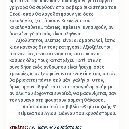
πρέπει να τρέμουν και ν’ ανησυχούν, γιατί αργά ή
γρήγορα θα συρθούν στο φοβερό Δικαστήριο του
Θεού, όπου θα λογοδοτήσουν για όσες
κακολογίες ξεστόμισαν. Κι εκείνοι που
κακολογούνται, πάντως, πρέπει ν’ ανησυχούν, αν
όσα λένε γι’ αυτούς είναι αληθινά.
Αξιολύπητοι, βλέπεις, είναι οι αμαρτωλοί, έστω
κι αν κανένας δεν τους κατηγορεί. Αξιοζήλευτοι,
απεναντίας, είναι οι ενάρετοι, έστω κι αν ο
κόσμος όλος τους κατατρέχει. Γιατί, όταν η
συνείδηση ενός ανθρώπου είναι ήσυχη, όσες
τρικυμίες κι αν ξεσηκώνονται εναντίον του, αυτός
θα βρίσκεται πάντα σε λιμάνι γαλήνιο. Όταν,
όμως, η συνείδησή του είναι ταραγμένη, ακόμη κι
αν όλα του έρχονται ευνοϊκά, θα βασανίζεται, σαν
τον ναυαγό στη φουρτουνιασμένη θάλασσα.
Απόσπασμα από το βιβλίο «Θέματα ζωής Β΄
Κείμενα του Αγίου Ιωάννου του Χρυσόστομου.
Ετικέτες:
Αγ. Ιωάννης Χρυσόστομος