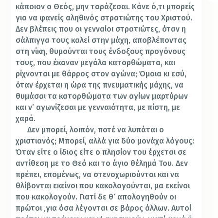
κάποιον ο Θεός, μην ταράζεσαι. Κάνε ό,τι μπορείς
για να φανείς αληθινός στρατιώτης του Χριστού.
Δεν βλέπεις που οι γενναίοι στρατιώτες, όταν η
σάλπιγγα τους καλεί στην μάχη, αποβλέποντας
στη νίκη, θυμούνται τους ένδοξους προγόνους
τους, που έκαναν μεγάλα κατορθώματα, και
ρίχνονται με θάρρος στον αγώνα; Όμοια κι εσύ,
όταν έρχεται η ώρα της πνευματικής μάχης, να
θυμάσαι τα κατορθώματα των αγίων μαρτύρων
και ν’ αγωνίζεσαι με γενναιότητα, με πίστη, με
χαρά.
Δεν μπορεί, λοιπόν, ποτέ να λυπάται ο
χριστιανός; Μπορεί, αλλά για δύο μονάχα λόγους:
Όταν είτε ο ίδιος είτε ο πλησίον του έρχεται σε
αντίθεση με το Θεό και το άγιο θέλημά Του. Δεν
πρέπει, επομένως, να στενοχωριούνται και να
θλίβονται εκείνοι που κακολογούνται, μα εκείνοι
που κακολογούν. Γιατί δε θ’ απολογηθούν οι
πρώτοι ,για όσα λέγονται σε βάρος άλλων. Αυτοί