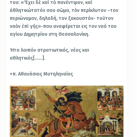
του: «Ἔχει δὲ καὶ τὸ πανέντιμον, καὶ
ἀθλητικώτατόν σου σῶμα, τὸν περίκλυτον –τον
περιώνυμον, δηλαδή, τον ξακουστόν- τοῦτον
ναὸν ἐπὶ γῆς»-που αναφέρεται εις τον ναό του
αγίου Δημητρίου στη Θεσσαλονίκη.
Ήτο λοιπόν στρατιωτικός, νέος και
αθλητικός[……].
+π. Αθανάσιος Μυτηληναίος