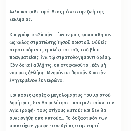
Αλλά και κάθε τιμό-θεος μέσα στην ζωή της
Εκκλησίας.
Και γράφει: «Σὺ οὖν, τέκνον μου, κακοπάθησον
ὡς καλὸς στρατιώτης ᾿Ιησοῦ Χριστοῦ. Οὐδεὶς
στρατευόμενος ἐμπλέκεται ταῖς τοῦ βίου
πραγματείαις, ἵνα τῷ στρατολογήσαντι ἀρέσῃ.
Ἐὰν δὲ καὶ ἀθλῇ τις, οὐ στεφανοῦται, ἐὰν μὴ
νομίμως ἀθλήσῃ. Μνημόνευε ᾿Ιησοῦν Χριστὸν
ἐγηγερμένον ἐκ νεκρῶν».
Και πόσες φορές ο μεγαλομάρτυς του Χριστού
Δημήτριος δεν θα μελέτησε –που μελετούσε την
Αγία Γραφή- τους στίχους αυτούς και δεν θα
συνεκινήθη από αυτούς… Το δοξαστικόν των
αποστίχων γράφει-του Αγίου, στην εορτή