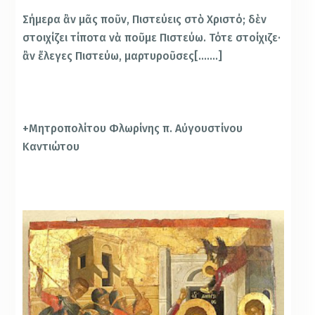
Σήμερα ἂν μᾶς ποῦν, Πιστεύεις στὸ Χριστό; δὲν
στοι­χίζει τίποτα νὰ ποῦμε Πιστεύω. Τότε στοίχιζε·
ἂν ἔ­λεγες Πιστεύω, μαρτυροῦσες[…….]
+Μητροπολίτου Φλωρίνης π. Αὐγουστίνου
Καντιώτου