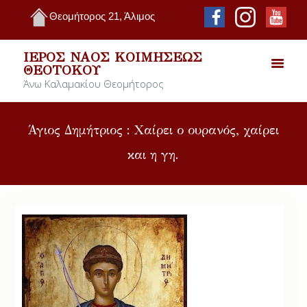
Θεομήτορος 21, Άλιμος
ΙΕΡΌΣ ΝΑΌΣ ΚΟΙΜΉΣΕΩΣ
ΘΕΟΤΌΚΟΥ
Άνω Καλαμακίου Θεομήτορος
Άγιος Δημήτριος : Χαίρει ο ουρανός, χαίρει
και η γη.