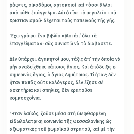
ῥάφτες, οἰκοδό­μοι, ἀρτοποιοὶ καὶ τόσοι ἄλλοι
ἀπὸ κάθε ἐπάγ­γελμα. Αὐτὸ εἶνε τὸ μεγαλεῖο τοῦ
Χριστιανισμοῦ· δέχεται τοὺς ταπεινοὺς τῆς γῆς.
Ἔχω γράψει ἕνα βιβλίο «Ἅγιοι ἀπ᾽ ὅλα τὰ
ἐπαγγέλματα»· σᾶς συνιστῶ νὰ τὸ διαβάσετε.
Δὲν ὑπάρχει, ἀγαπητοί μου, τάξις ἀπ᾽ τὴν ὁ­­­ποία νὰ
μὴν ἀναδείχθηκε κάποιος ἅγιος. Καὶ ἀπόδειξις ὁ
σημερινὸς ἅγιος, ὁ ἅγιος Δημήτρι­ος. Τί ἦταν; Δὲν
ἦταν παπᾶς οὔτε καλόγερος, δὲν ἔ­ζησε σὲ
ἀσκητήρια καὶ σπηλιές, δὲν κρατοῦ­σε
κομποσχοίνια.
Ἦταν λαϊκός, ζοῦσε μέσα στὴ διεφθαρμένη
εἰδωλολατρικὴ κοινωνία τῆς Θεσσαλονίκης ὡς
ἀξιωματικὸς τοῦ ῥω­μαϊκοῦ στρατοῦ, καὶ μὲ τὴν