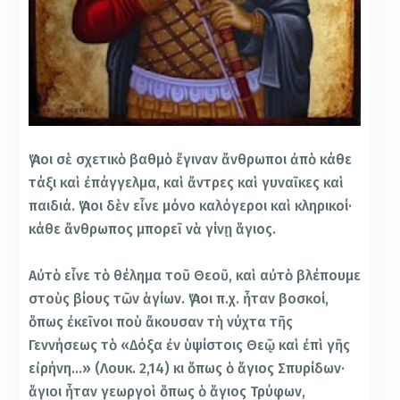
Ἅγιοι σὲ σχετικὸ βαθμὸ ἔγιναν ἄν­θρωποι ἀπὸ κάθε
τάξι καὶ ἐπάγγελμα, καὶ ἄντρες καὶ γυναῖκες καὶ
παιδιά. Ἅγιοι δὲν εἶνε μόνο καλό­γεροι καὶ κληρικοί·
κάθε ἄνθρωπος μπορεῖ νὰ γίνῃ ἅγιος.
Αὐτὸ εἶνε τὸ θέλημα τοῦ Θεοῦ, καὶ αὐτὸ βλέπουμε
στοὺς βίους τῶν ἁγίων. Ἅ­γιοι π.χ. ἦταν βοσκοί,
ὅπως ἐκεῖνοι ποὺ ἄ­κουσαν τὴ νύχτα τῆς
Γεννήσεως τὸ «Δόξα ἐν ὑψίστοις Θεῷ καὶ ἐπὶ γῆς
εἰρήνη…» (Λουκ. 2,14) κι ὅπως ὁ ἅγιος Σπυρίδων·
ἅ­γιοι ἦταν γεωργοὶ ὅπως ὁ ἅγιος Τρύφων,