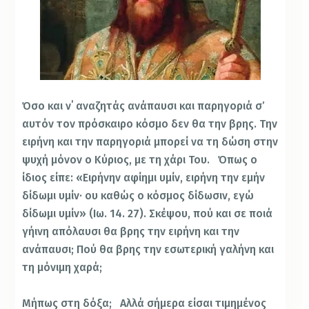
Όσο και ν΄ αναζητάς ανάπαυσι και παρηγοριά σ’
αυτόν τον πρόσκαιρο κόσμο δεν θα την βρης. Την
ειρήνη και την παρηγοριά μπορεί να τη δώση στην
ψυχή μόνον ο Κύριος, με τη χάρι Του. Όπως ο
ίδιος είπε: «Ειρήνην αφίημι υμίν, ειρήνη την εμήν
δίδωμι υμίν· ου καθώς ο κόσμος δίδωσιν, εγώ
δίδωμι υμίν» (Ιω. 14. 27). Σκέψου, πού και σε ποιά
γήινη απόλαυσι θα βρης την ειρήνη και την
ανάπαυσι; Πού θα βρης την εσωτερική γαλήνη και
τη μόνιμη χαρά;
Μήπως στη δόξα; Αλλά σήμερα είσαι τιμημένος