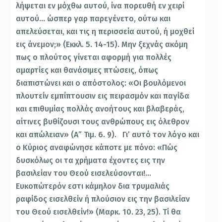
λήψεται εν μόχθω αυτού, ίνα πορευθή εν χειρί
αυτού… ώσπερ γαρ παρεγένετο, ούτω και
απελεύσεται, και τις η περισσεία αυτού, ή μοχθεί
εις άνεμον;» (Εκκλ. 5. 14-15). Μην ξεχνάς ακόμη
πως ο πλούτος γίνεται αφορμή για πολλές
αμαρτίες και θανάσιμες πτώσεις, όπως
διαπιστώνει και ο απόστολος: «Οι βουλόμενοι
πλουτείν εμπίπτουσιν εις πειρασμόν και παγίδα
και επιθυμίας πολλάς ανοήτους και βλαβεράς,
αίτινες βυθίζουσι τους ανθρώπους εις όλεθρον
και απώλειαν» (Α” Τιμ. 6. 9). Γι’ αυτό τον λόγο και
ο Κύριος αναφώνησε κάποτε με πόνο: «Πώς
δυσκόλως οι τα χρήματα έχοντες εις την
βασιλείαν του Θεού εισελεύσονται!…
Ευκοπώτερόν εστι κάμηλον δια τρυμαλιάς
ραφίδος εισελθείν ή πλούσιον εις την βασιλείαν
του Θεού εισελθείν!» (Μαρκ. 10. 23, 25). Τί θα