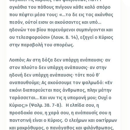
αγκάθια του πάθους πνίγουν κάθε καλό σπόρο
που πέφτει μέσα τους: «…το δε εις τας ακάνθας
πεσόν, ούτοί εισιν οι ακούσαντες και υπό…
ηδονών του βίου πορευόμενοι συμπνίγονται και
ου τελεσφορούσι» (Λουκ. 8. 14), εξηγεί ο Κύριος
στην παραβολή του σπορέως.
Λοιπόν; Αν στη δόξα δεν υπάρχη ανάπαυσις· αν
στον πλούτο δεν υπάρχη ανάπαυσις· αν στην
ηδονή δεν υπάρχη ανάπαυσις· τότε πού θ’
αναπαυθούμε; Ας ακούσουμε τον ψαλμωδό: «Εν
εικόνι διαπορεύεται πας άνθρωπος, πλην μάτην
ταράσσεται… Και νυν τις η υπομονή μου; Ουχί ο
Κύριος;» (Ψαλμ. 38. 7-8). Η ελπίδα σου, η
προσδοκία σου, η χαρά σου, η ανάπαυσίς σου η
παντοτινή είναι ο Κύριος. Ο ελεήμων και οικτίρμων
και μακρόθυμος, ο πανάγαθος και φιλάνθρωπος,