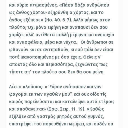
και αύριο ατιμασμένος. «Πάσα δόξα ανθρώπου
ως άνθος χόρτου· εξηράνθη ο χόρτος, και το
άνθος εξέπεσε» (Ησ. 40. 6-7). Αλλά μήπως στον
πλούτο; Όχι μόνο ειρήνη και ανάπαυσι δεν σου
χαρίζει, αλλ’ αντίθετα πολλή μέριμνα και ανησυχία
και ανασφάλεια, μέρα και νύχτα. Οι άνθρωποι σε
φθονούν και σε αντιπαθούν, κι εσύ πάλι δεν είσαι
ποτέ ικανοποιημένος με όσα έχεις. Θέλεις ν’
αποκτάς όλο και περισσότερα, ξεχνώντας πως
τίποτε απ’ τον πλούτο σου δεν θα σου μείνη.
Λέει ο πλούσιος: «”Εύρον ανάπαυσιν και νυν
φάγομαι εκ των αγαθών μου”, και ουκ οίδε τίς
καιρός παρελεύσεται και καταλείψει αυτά ετέροις
και αποθανείται» (Σοφ. Σειρ. 11. 19). «Καθώς
εξήλθεν από γαστρός μητρός αυτού γυμνός,
επιστρέψει του πορευθήναι ως ήκει, και ουδέν ου