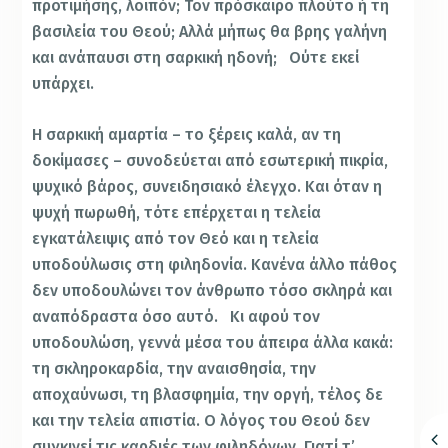
προτιμήσης, λοιπόν; Τον πρόσκαιρο πλούτο ή τη
βασιλεία του Θεού; Αλλά μήπως θα βρης γαλήνη
και ανάπαυσι στη σαρκική ηδονή; Ούτε εκεί
υπάρχει.
Η σαρκική αμαρτία – το ξέρεις καλά, αν τη
δοκίμασες – συνοδεύεται από εσωτερική πικρία,
ψυχικό βάρος, συνειδησιακό έλεγχο. Και όταν η
ψυχή πωρωθή, τότε επέρχεται η τελεία
εγκατάλειψις από τον Θεό και η τελεία
υποδούλωσις στη φιληδονία. Κανένα άλλο πάθος
δεν υποδουλώνει τον άνθρωπο τόσο σκληρά και
αναπόδραστα όσο αυτό. Κι αφού τον
υποδουλώση, γεννά μέσα του άπειρα άλλα κακά:
τη σκληροκαρδία, την αναισθησία, την
αποχαύνωσι, τη βλασφημία, την οργή, τέλος δε
και την τελεία απιστία. Ο λόγος του Θεού δεν
συγκινεί τις καρδιές των φιληδόνων, Γιατί τ’