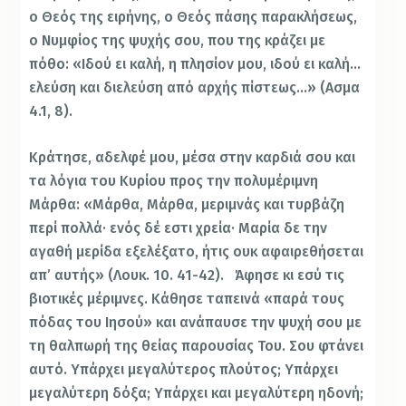
ο Θεός της ειρήνης, ο Θεός πάσης παρακλήσεως,
ο Νυμφίος της ψυχής σου, που της κράζει με
πόθο: «Ιδού ει καλή, η πλησίον μου, ιδού ει καλή…
ελεύση και διελεύση από αρχής πίστεως…» (Ασμα
4.1, 8).
Κράτησε, αδελφέ μου, μέσα στην καρδιά σου και
τα λόγια του Κυρίου προς την πολυμέριμνη
Μάρθα: «Μάρθα, Μάρθα, μεριμνάς και τυρβάζη
περί πολλά· ενός δέ εστι χρεία· Μαρία δε την
αγαθή μερίδα εξελέξατο, ήτις ουκ αφαιρεθήσεται
απ’ αυτής» (Λουκ. 10. 41-42). Άφησε κι εσύ τις
βιοτικές μέριμνες. Κάθησε ταπεινά «παρά τους
πόδας του Ιησού» και ανάπαυσε την ψυχή σου με
τη θαλπωρή της θείας παρουσίας Του. Σου φτάνει
αυτό. Υπάρχει μεγαλύτερος πλούτος; Υπάρχει
μεγαλύτερη δόξα; Υπάρχει και μεγαλύτερη ηδονή;