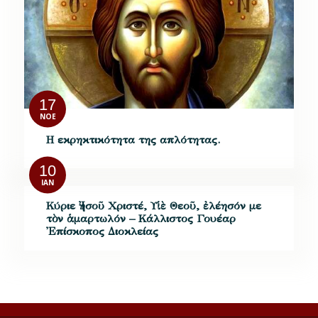
17
ΝΟΈ
Η εκρηκτικότητα της απλότητας.
10
ΙΑΝ
Κύριε Ἰησοῦ Χριστέ, Υἱὲ Θεοῦ, ἐλέησόν με
τὸν ἁμαρτωλόν – Κάλλιστος Γουέαρ
Ἐπίσκοπος Διοκλείας