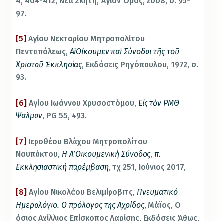
4, 404-412, Νέα Σκήτη, Άγιον Όρος, 2008, σ. 95-
97.
[5]
Αγίου Νεκταρίου Μητροπολίτου
Πενταπόλεως,
Αἱ Οἰκουμενικαὶ Σύνοδοι τῆς τοῦ
Χριστοῦ Ἐκκλησίας
, Εκδόσεις Ρηγόπουλου, 1972, σ.
93.
[6]
Αγίου Ιωάννου Χρυσοστόμου,
Εἰς τὸν ΡΜΘ
Ψαλμόν
, PG 55, 493.
[7]
Ιεροθέου Βλάχου Μητροπολίτου
Ναυπάκτου,
Η Α΄ Οικουμενική Σύνοδος
,
π.
Εκκλησιαστική παρέμβαση
, τχ 251, Ιούνιος 2017,
[8]
Αγίου Νικολάου Βελιμίροβιτς,
Πνευματικό
Ημερολόγιο. Ο πρόλογος της Αχρίδος
, Μάϊος, Ο
όσιος Αχίλλιος Επίσκοπος Λαρίσης, Εκδόσεις Άθως,