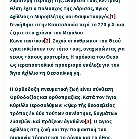
ευρύτερη περιοχή της. Ανάμεσά τους κεντρική
θέση έχει ο πολιούχος της Λάρισας, Άγιος
Αχίλλιος ο Μυροβλήτης και Θαυματουργός
[1]
.
Γεννήθηκε στην Καππαδοκία περί το 270 μ.Χ. και
έζησε στα χρόνια του Μεγάλου
Κωνσταντίνου
[2]
. Συχνά οι άνθρωποι του Θεού
εγκαταλείπουν τον τόπο τους, αναχωρώντας για
νέους τόπους μαρτυρίας. Η πρόνοια του Θεού
ως ιεραποστολικό προορισμό επέλεξε για τον
Άγιο Αχίλλιο τη Θεσσαλική γη.
H Ορθόδοξη πνευματική ζωή είναι σύνθεση
Ορθοδοξίας και ορθοπραξίας. Κατά τον Άγιο
Κύριλλο Ιεροσολύμων: «Ὁ γὰρ τῆς θεοσεβείας
τρόπος ἐκ δύο τούτων συνέστηκε, δογμάτων
εὐσεβῶν, καὶ πράξεων ἀγαθῶν»
[3]
. Ο Άγιος
Αχίλλιος στη ζωή και την ποιμαντική του
διακονία τήρησε και το δόγμα και το ήθος.