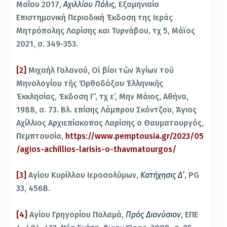
Μαΐου 2017,
Αχιλλίου Πόλις
, Εξαμηνιαία
Επιστημονική Περιοδική Έκδοση της Ιεράς
Μητρόπολης Λαρίσης και Τυρνάβου, τχ 5, Μάϊος
2021, σ. 349-353.
[2]
Μιχαήλ Γαλανού, Οἱ βίοι τῶν Ἁγίων τοῦ
Μηνολογίου τῆς Ὀρθοδόξου Ἑλληνικῆς
Ἐκκλησίας, Έκδοση Γ’, τχ ε’, Μην Μάιος, Αθήνα,
1988, σ. 73. Βλ. επίσης Λάμπρου Σκόντζου, Άγιος
Αχίλλιος Αρχιεπίσκοπος Λαρίσης ο Θαυματουργός,
Πεμπτουσία,
https://www.pemptousia.gr/2023/05
/agios-achillios-larisis-o-thavmatourgos/
[3]
Αγίου Κυρίλλου Ιεροσολύμων,
Κατήχησις Δ’
, PG
33, 456Β.
[4]
Αγίου Γρηγορίου Παλαμά,
Πρός Διονύσιον
, ΕΠΕ