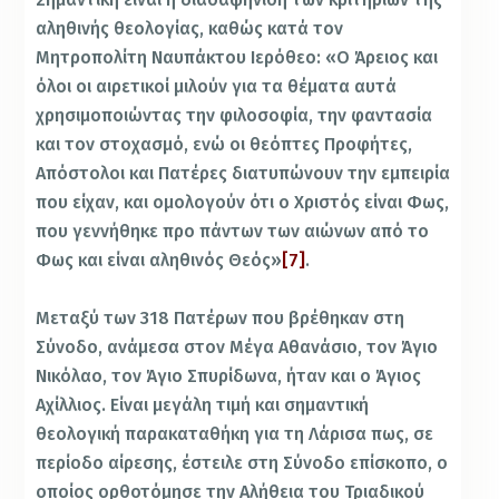
αληθινής θεολογίας, καθώς κατά τον
Μητροπολίτη Ναυπάκτου Ιερόθεο: «Ο Άρειος και
όλοι οι αιρετικοί μιλούν για τα θέματα αυτά
χρησιμοποιώντας την φιλοσοφία, την φαντασία
και τον στοχασμό, ενώ οι θεόπτες Προφήτες,
Απόστολοι και Πατέρες διατυπώνουν την εμπειρία
που είχαν, και ομολογούν ότι ο Χριστός είναι Φως,
που γεννήθηκε προ πάντων των αιώνων από το
Φως και είναι αληθινός Θεός»
[7]
.
Mεταξύ των 318 Πατέρων που βρέθηκαν στη
Σύνοδο, ανάμεσα στον Μέγα Αθανάσιο, τον Άγιο
Νικόλαο, τον Άγιο Σπυρίδωνα, ήταν και ο Άγιος
Αχίλλιος. Είναι μεγάλη τιμή και σημαντική
θεολογική παρακαταθήκη για τη Λάρισα πως, σε
περίοδο αίρεσης, έστειλε στη Σύνοδο επίσκοπο, ο
οποίος ορθοτόμησε την Αλήθεια του Τριαδικού