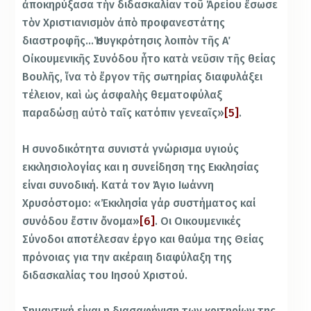
ἀποκηρύξασα τὴν διδασκαλίαν τοῦ Ἀρείου ἔσωσε
τὸν Χριστιανισμὸν ἀπὸ προφανεστάτης
διαστροφῆς…Ἡ συγκρότησις λοιπὸν τῆς Α΄
Οἰκουμενικῆς Συνόδου ἦτο κατὰ νεῦσιν τῆς θείας
Βουλῆς, ἵνα τὸ ἔργον τῆς σωτηρίας διαφυλάξει
τέλειον, καὶ ὡς ἀσφαλὴς θεματοφύλαξ
παραδώσῃ αὐτὸ ταῖς κατόπιν γενεαῖς»
[5]
.
Η συνοδικότητα συνιστά γνώρισμα υγιούς
εκκλησιολογίας και η συνείδηση της Εκκλησίας
είναι συνοδική. Κατά τον Άγιο Ιωάννη
Χρυσόστομο: «Ἐκκλησία γάρ συστήματος καί
συνόδου ἔστιν ὄνομα»
[6]
. Οι Οικουμενικές
Σύνοδοι αποτέλεσαν έργο και θαύμα της Θείας
πρόνοιας για την ακέραιη διαφύλαξη της
διδασκαλίας του Ιησού Χριστού.
Σημαντική είναι η διασαφήνιση των κριτηρίων της