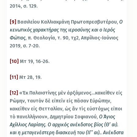
2014, σ. 129.
[9]
Βασιλείου Καλλιακμάνη Πρωτοπρεσβυτέρου,
Ο
κενωτικός χαρακτήρας της ιεροσύνης και ο Ιερός
Φώτιος
, π. Θεολογία, τ. 90, τχ2, Απρίλιος-Ιούνιος
2019, σ. 7-20.
[10]
Μτ 19, 16-26.
[11]
Μτ 28, 19.
[12]
«Ἐκ Παλαιστίνης μὲν ἀρξάμενος…κακείθεν εἰς
Ρώμην, ταυτὸν δὲ εἰπεῖν εἰς πᾶσαν Εὐρώπην,
κακεῖθεν εἰς Θετταλίαν, ὡς ἂν τὶς εὐστόχως εἰποι
τὸ πανελλήνιον», Δημητρίου Σοφιανού,
Ο Άγιος
Αχίλλιος Λαρίσης. Ο αρχικός ανέκδοτος βίος (Θ’ αι).
και η μεταγενέστερη διασκευή του (ΙΓ’ αι).. Ανέκδοτα