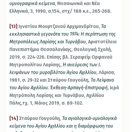
υμνογραφικά κείμενα
, Μεσαιωνικά και Νέα
Ελληνικά, 3, 1990, σ.154, στχ/ 188 κ.ε., 265-268.
[13]
Ιγνατίου Μουρτζανού Αρχιμανδρίτου,
Τα
εκκλησιαστικά γεγονότα του 1974: Η περίπτωση της
Μητροπόλεως Λαρίσης και Τυρνάβου
, Αριστοτέλειο
Πανεπιστήμιο Θεσσαλονίκης, Θεολογική Σχολή,
2019, σ. 224-226. Επίσης βλ. Σεραφείμ Ορφανού
Μητροπολίτου Λαρίσης,
Η ανεύρεσις των Ι.
λειψάνων του μυροβλύτου Αγίου Αχιλλίου
, Λάρισα,
1981, σ. 29-32 και Σταύρου Γουγούλη,
Το Λείψανο
του Αγίου Αχιλλίου. Έκθεση-Αρπαγή-Επιστροφή
, Ιερά
Μητρόπολη Λαρίσης και Τυρνάβου, Αχιλλίου
Πόλις,τχ. 1, Μάιος 2019, σ. 89-102.
[14]
Σταύρου Γουγούλη,
Τα αγιολογικά-υμνολογικά
κείμενα του Αγίου Αχιλλίου και η διαμόρφωση του