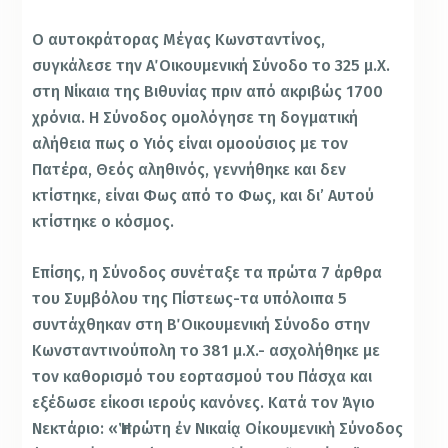
Ο αυτοκράτορας Μέγας Κωνσταντίνος,
συγκάλεσε την Α΄ Οικουμενική Σύνοδο το 325 μ.Χ.
στη Νίκαια της Βιθυνίας πριν από ακριβώς 1700
χρόνια. Η Σύνοδος ομολόγησε τη δογματική
αλήθεια πως ο Υιός είναι ομοούσιος με τον
Πατέρα, Θεός αληθινός, γεννήθηκε και δεν
κτίστηκε, είναι Φως από το Φως, και δι’ Αυτού
κτίστηκε ο κόσμος.
Επίσης, η Σύνοδος συνέταξε τα πρώτα 7 άρθρα
του Συμβόλου της Πίστεως-τα υπόλοιπα 5
συντάχθηκαν στη Β΄ Οικουμενική Σύνοδο στην
Κωνσταντινούπολη το 381 μ.Χ.- ασχολήθηκε με
τον καθορισμό του εορτασμού του Πάσχα και
εξέδωσε είκοσι ιερούς κανόνες. Κατά τον Άγιο
Νεκτάριο: «Ἡ πρώτη ἐν Νικαίᾳ Οἰκουμενικὴ Σύνοδος