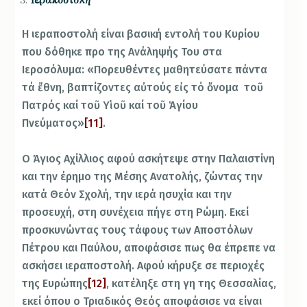
Ιεραποστολή
Η ιεραποστολή είναι βασική εντολή του Κυρίου
που δόθηκε προ της Ανάληψής Του στα
Ιεροσόλυμα: «Πορευθέντες μαθητεύσατε πάντα
τά ἔθνη, βαπτίζοντες αὐτούς εἰς τό ὄνομα τοῦ
Πατρός καί τοῦ Υἱοῦ καί τοῦ Ἁγίου
Πνεύματος»
[11]
.
Ο Άγιος Αχίλλιος αφού ασκήτεψε στην Παλαιστίνη
και την έρημο της Μέσης Ανατολής, ζώντας την
κατά Θεόν Σχολή, την ιερά ησυχία και την
προσευχή, στη συνέχεια πήγε στη Ρώμη. Εκεί
προσκυνώντας τους τάφους των Αποστόλων
Πέτρου και Παύλου, αποφάσισε πως θα έπρεπε να
ασκήσει ιεραποστολή. Αφού κήρυξε σε περιοχές
της Ευρώπης
[12]
, κατέληξε στη γη της Θεσσαλίας,
εκεί όπου ο Τριαδικός Θεός αποφάσισε να είναι