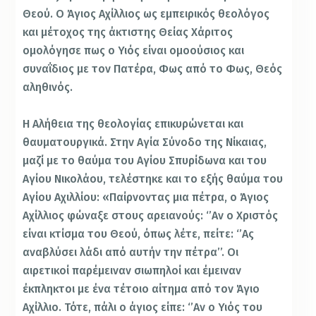
Θεού. Ο Άγιος Αχίλλιος ως εμπειρικός θεολόγος
και μέτοχος της άκτιστης Θείας Χάριτος
ομολόγησε πως ο Υιός είναι ομοούσιος και
συναΐδιος με τον Πατέρα, Φως από το Φως, Θεός
αληθινός.
Η Αλήθεια της θεολογίας επικυρώνεται και
θαυματουργικά. Στην Αγία Σύνοδο της Νίκαιας,
μαζί με το θαύμα του Αγίου Σπυρίδωνα και του
Αγίου Νικολάου, τελέστηκε και το εξής θαύμα του
Αγίου Αχιλλίου: «Παίρνοντας μια πέτρα, ο Άγιος
Αχίλλιος φώναξε στους αρειανούς: ‘’Αν ο Χριστός
είναι κτίσμα του Θεού, όπως λέτε, πείτε: ‘’Ας
αναβλύσει λάδι από αυτήν την πέτρα’’. Οι
αιρετικοί παρέμειναν σιωπηλοί και έμειναν
έκπληκτοι με ένα τέτοιο αίτημα από τον Άγιο
Αχίλλιο. Τότε, πάλι ο άγιος είπε: ‘’Αν ο Υιός του