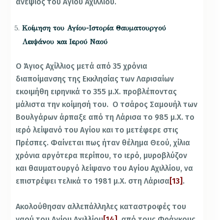
ανεψιός του Αγίου Αχιλλίου.
Κοίμηση του Αγίου-Ιστορία Θαυματουργού
Λειψάνου και Ιερού Ναού
Ο Άγιος Αχίλλιος μετά από 35 χρόνια
διαποίμανσης της Εκκλησίας των Λαρισαίων
εκοιμήθη ειρηνικά το 355 μ.Χ. προβλέποντας
μάλιστα την κοίμησή του. Ο τσάρος Σαμουήλ των
Βουλγάρων άρπαξε από τη Λάρισα το 985 μ.Χ. το
ιερό λείψανό του Αγίου και το μετέφερε στις
Πρέσπες. Φαίνεται πως ήταν θέλημα Θεού, χίλια
χρόνια αργότερα περίπου, το ιερό, μυροβλύζον
και θαυματουργό λείψανο του Αγίου Αχιλλίου, να
επιστρέψει τελικά το 1981 μ.Χ. στη Λάρισα
[13]
.
Ακολούθησαν αλλεπάλληλες καταστροφές του
ναού του Αγίου Αχιλλίου
[14]
, από τους Φράγκους,