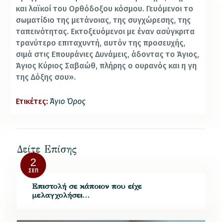
και λαϊκοί του Ορθόδοξου κόσμου.
Γευόμενοι το
σωματίδιο της μετάνοιας, της συγχώρεσης, της
ταπεινότητας. Εκτοξευόμενοι με έναν ασύγκριτα
τρανύτερο επιταχυντή, αυτόν της προσευχής,
σιμά στις Επουράνιες Δυνάμεις, άδοντας το
Άγιος,
Άγιος Κύριος Σαβαώθ, πλήρης ο ουρανός και η γη
της Δόξης σου».
Ετικέτες:
Άγιο Όρος
Δείτε Επίσης
2
ΣΕΠ
Επιστολή σε κάποιον που είχε
μελαγχολήσει…