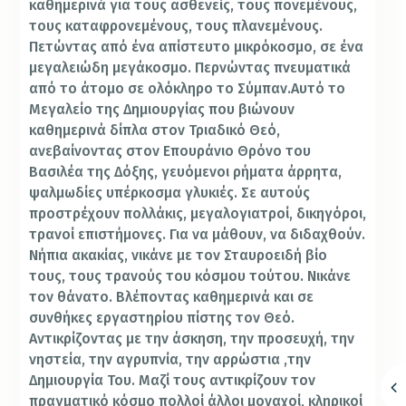
καθημερινά για τους ασθενείς, τους πονεμένους,
τους καταφρονεμένους, τους πλανεμένους.
Πετώντας από ένα απίστευτο μικρόκοσμο, σε ένα
μεγαλειώδη μεγάκοσμο.
Περνώντας πνευματικά
από το άτομο σε ολόκληρο το Σύμπαν.Αυτό το
Μεγαλείο της Δημιουργίας
που βιώνουν
καθημερινά δίπλα στον Τριαδικό Θεό,
ανεβαίνοντας στον Επουράνιο Θρόνο του
Βασιλέα της Δόξης, γευόμενοι ρήματα άρρητα,
ψαλμωδίες υπέρκοσμα γλυκιές.
Σε αυτούς
προστρέχουν πολλάκις, μεγαλογιατροί, δικηγόροι,
τρανοί επιστήμονες. Για να μάθουν, να διδαχθούν.
Νήπια ακακίας, νικάνε με τον Σταυροειδή βίο
τους, τους τρανούς του κόσμου τούτου. Νικάνε
τον θάνατο. Βλέποντας καθημερινά και
σε
συνθήκες εργαστηρίου πίστης
τον Θεό.
Αντικρίζοντας με την άσκηση, την προσευχή, την
νηστεία, την αγρυπνία, την αρρώστια ,την
Δημιουργία Του. Μαζί
τους αντικρίζουν τον
πραγματικό κόσμο πολλοί άλλοι μοναχοί, κληρικοί