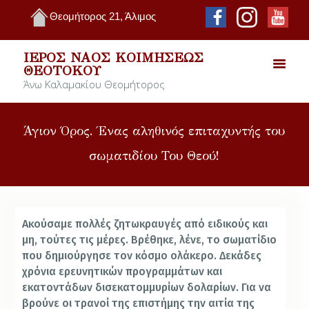
Θεομήτορος 21, Άλιμος
ΙΕΡΌΣ ΝΑΌΣ ΚΟΙΜΉΣΕΩΣ
ΘΕΟΤΌΚΟΥ
Άνω Καλαμακίου Θεομήτορος
Άγιον Όρος. Ένας αληθινός επιταχυντής του
σωματιδίου Του Θεού!
Ακούσαμε πολλές
ζητωκραυγές από
ειδικούς και
μη, τούτες τις μέρες. Βρέθηκε, λένε, το σωματίδιο
που δημιούργησε τον
κόσμο ολάκερο. Δεκάδες
χρόνια ερευνητικών προγραμμάτων και
εκατοντάδων δισεκατομμυρίων δολαρίων.
Για να
βρούνε οι τρανοί της επιστήμης την αιτία της