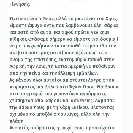
Γέννησης.
Όχι δεν είναι ο Θεός, αλλά το μποζόνιο του Χιγκς.
Είμαστε άψυχα όντα που λαμβάνουμε ύλη, σάρκα
και οστά από αυτό, και αφού πρώτα γενίκημε
πίθηκοι, φτάσαμε σήμερα να είμαστε..γαϊδούρια (
να με συγχωρήσουν τα συμπαθή τετράποδα την
ασέβεια μου προς αυτά) που αφήνουμε, στο
όνομα της επιστήμης, εκατομμύρια παιδιά στην
Αφρική, την
Ασία, τη Νότια Αμερική να πεθαίνουν
από την πείνα και την έλλειψη εμβολίων.
Ας κάνουν όλοι αυτοί οι απίστευτοι λάτρεις του
πειράματος μια βόλτα στο Άγιον Όρος. Θα βρουν
στα ασκηταριά του γεροντάκια αγράμματα,
χτυπημένα από καιρούς και ασθένειες. Δάμασαν
την σάρκα τους, με τη Χάρη Εκείνου. Βλέποντας
όχι μόνο το μποζόνιο του Χιγκς, αλλά όλη την
πλάση.
Ανοικτός ασύρματος η ψυχή τους, προσεύχεται