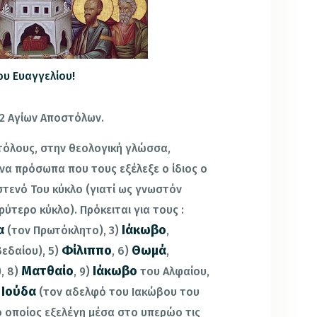
ου Ευαγγελίου!
2 Αγίων Αποστόλων.
όλους, στην θεολογική γλώσσα,
α πρόσωπα που τους εξέλεξε ο ίδιος ο
στενό Του κύκλο (γιατί ως γνωστόν
ρύτερο κύκλο). Πρόκειται για τους :
α
Ιάκωβο
(τον Πρωτόκλητο), 3)
,
Φίλιππο
Θωμά
βεδαίου), 5)
, 6)
,
Ματθαίο
Ιάκωβο
, 8)
, 9)
του Αλφαίου,
Ιούδα
(τον αδελφό του Ιακώβου του
ο οποίος εξελέγη μέσα στο υπερώο τις