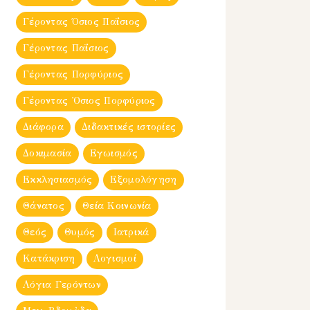
Γέροντας Όσιος Παΐσιος
Γέροντας Παΐσιος
Γέροντας Πορφύριος
Γέροντας Ὀσιος Πορφύριος
Διάφορα
Διδακτικές ιστορίες
Δοκιμασία
Εγωισμός
Εκκλησιασμός
Εξομολόγηση
Θάνατος
Θεία Κοινωνία
Θεός
Θυμός
Ιατρικά
Κατάκριση
Λογισμοί
Λόγια Γερόντων