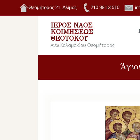
Θεομήτορος 21, Άλιμος
210 98 13 910
in
ΙΕΡΌΣ ΝΑΌΣ
ΚΟΙΜΉΣΕΩΣ
ΘΕΟΤΌΚΟΥ
Άνω Καλαμακίου Θεομήτορος
Άγιο