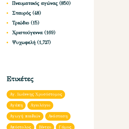
Πνευματικός αγώνας
(850)
Σταυρός
(48)
Τριώδιο
(15)
Χριστούγεννα
(169)
Ψυχωφελή
(1,727)
Ετικέτες
Αγ. Ιωάννης Χρυσόστομος
Αγάπη
Αγιολόγιο
Αγωγή παιδιών
Ανάσταση
Απόστολος
Βίντεο
Γάμος