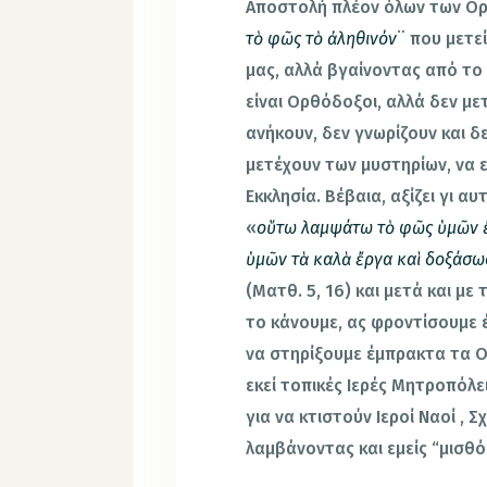
Αποστολή πλέον όλων των Ορθ
τὸ φῶς τὸ ἀληθινόν
¨ που μετε
μας, αλλά βγαίνοντας από το
είναι Ορθόδοξοι, αλλά δεν με
ανήκουν, δεν γνωρίζουν και δ
μετέχουν των μυστηρίων, να
Εκκλησία. Βέβαια, αξίζει γι 
«
οὕτω λαμψάτω τὸ φῶς ὑμῶν 
ὑμῶν τὰ καλὰ ἔργα καὶ δοξάσωσ
(Ματθ. 5, 16) και μετά και με
το κάνουμε, ας φροντίσουμε 
να στηρίξουμε έμπρακτα τα Ο
εκεί τοπικές Ιερές Μητροπόλε
για να κτιστούν Ιεροί Ναοί , 
λαμβάνοντας και εμείς “μισθ