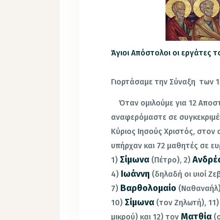
Άγιοι Απόστολοι οι εργάτες τ
Γιορτάσαμε την Σύναξη των 1
Όταν ομιλούμε για 12 Αποστ
αναφερόμαστε σε συγκεκριμέν
Κύριος Ιησούς Χριστός, στον 
υπήρχαν και 72 μαθητές σε ευ
Σίμωνα
Ανδρέ
1)
(Πέτρο), 2)
Ιωάννη
4)
(δηλαδή οι υιοί Ζε
Βαρθολομαίο
7)
(Ναθαναήλ)
Σίμωνα
10)
(τον Ζηλωτή), 11)
Ματθία
μικρού) και 12) τον
(