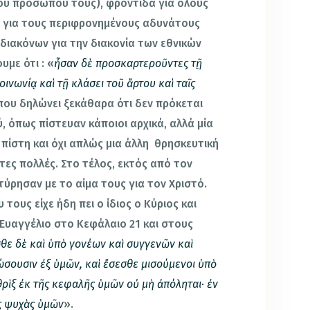
του προσώπου τους), φροντίδα για όλους
ως για τους περιφρονημένους αδυνάτους
διακόνων για την διακονία των εθνικών
υμε ότι : «
ἦσαν δὲ προσκαρτεροῦντες τῇ
ινωνίᾳ καὶ τῇ κλάσει τοῦ ἄρτου καὶ ταῖς
 )που δηλώνει ξεκάθαρα ότι δεν πρόκεται
ύ, όπως πίστευαν κάποιοι αρχικά, αλλά μία
πίστη και όχι απλώς μια άλλη θρησκευτική
τες πολλές. Στο τέλος, εκτός από τον
τύρησαν με το αίμα τους για τον Χριστό.
τους είχε ήδη πει ο ίδιος ο Κύριος και
Ευαγγέλιο στο Κεφάλαιο 21 και στους
ε δὲ καὶ ὑπὸ γονέων καὶ συγγενῶν καὶ
ώσουσιν ἐξ ὑμῶν, καὶ ἔσεσθε μισούμενοι ὑπὸ
θρὶξ ἐκ τῆς κεφαλῆς ὑμῶν οὐ μὴ ἀπόληται· ἐν
ς ψυχὰς ὑμῶν
».