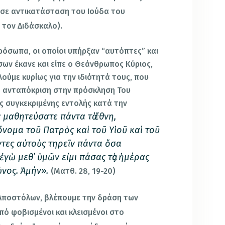
 σε αντικατάσταση του Ιούδα του
 τον Διδάσκαλο).
ρόσωπα, οι οποίοι υπήρξαν “αυτόπτες” και
σων έκανε και είπε ο Θεάνθρωπος Κύριος,
ούμε κυρίως για την ιδιότητά τους, που
ή ανταπόκριση στην πρόσκληση Του
ης συγκεκριμένης εντολής κατά την
 μαθητεύσατε πάντα τὰ ἔθνη,
 ὄνομα τοῦ Πατρὸς καὶ τοῦ Υἱοῦ καὶ τοῦ
ντες αὐτοὺς τηρεῖν πάντα ὅσα
 ἐγὼ μεθ᾿ ὑμῶν εἰμι πάσας τὰς ἡμέρας
ῶνος. Ἀμήν».
(Ματθ. 28, 19-20)
 Αποστόλων, βλέπουμε την δράση των
πό φοβισμένοι και κλεισμένοι στο