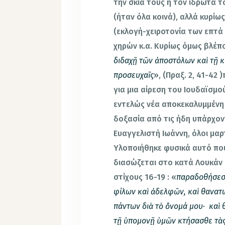
την σκιά τους ή τον ιδρώτα 
(ήταν όλα κοινά), αλλά κυρί
(εκλογή-χειροτονία των επτά 
χηρών κ.α. Κυρίως όμως βλέπο
διδαχῇ τῶν ἀποστόλων καὶ τῇ κο
προσευχαῖς
», (Πραξ. 2, 41-42
για μια αίρεση του Ιουδαϊσμο
εντελώς νέα αποκεκαλυμμένη 
δοξασία από τις ήδη υπάρχον
Ευαγγελιστή Ιωάννη, όλοι μαρ
Υλοποιήθηκε φυσικά αυτό που 
διασώζεται στο κατά Λουκάν 
στίχους 16-19 : «
παραδοθήσεσθ
φίλων καὶ ἀδελφῶν, καὶ θανατ
πάντων διὰ τὸ ὄνομά μου· καὶ 
τῇ ὑπομονῇ ὑμῶν κτήσασθε τὰ