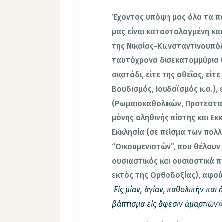
Έχοντας υπόψη μας όλα τα π
μας είναι κατασταλαγμένη κα
της Νικαίας-Κωνσταντινουπόλ
ταυτόχρονα δισεκατομμύρια 
σκοτάδι, είτε της αθεΐας, είτ
Βουδισμός, Ιουδαϊσμός κ.α.),
(Ρωμαιοκαθολικών, Προτεσταν
μόνης αληθινής πίστης και Εκ
Εκκλησία (σε πείσμα των πολ
“Οικουμενιστών”, που θέλουν τ
ουσιαστικός και ουσιαστικά π
εκτός της Ορθοδοξίας), αφού
Εἰς μίαν, ἁγίαν, καθολικὴν κα
βάπτισμα εἰς ἄφεσιν ἁμαρτιῶν
»