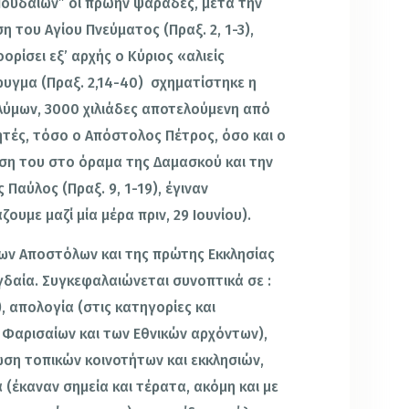
Ιουδαίων” οι πρώην ψαράδες, μετά την
η του Αγίου Πνεύματος (Πραξ. 2, 1-3),
ορίσει εξ’ αρχής ο Κύριος «αλιείς
υγμα (Πραξ. 2,14-40) σχηματίστηκε η
λύμων, 3000 χιλιάδες αποτελούμενη από
τές, τόσο ο Απόστολος Πέτρος, όσο και ο
ση του στο όραμα της Δαμασκού και την
Παύλος (Πραξ. 9, 1-19), έγιναν
ουμε μαζί μία μέρα πριν, 29 Ιουνίου).
ων Αποστόλων και της πρώτης Εκκλησίας
γδαία. Συγκεφαλαιώνεται συνοπτικά σε :
, απολογία (στις κατηγορίες και
 Φαρισαίων και των Εθνικών αρχόντων),
ωση τοπικών κοινοτήτων και εκκλησιών,
(έκαναν σημεία και τέρατα, ακόμη και με