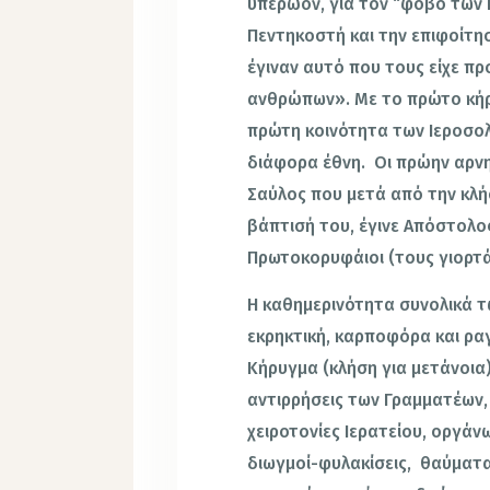
υπερώον, για τον “φόβο των 
Πεντηκοστή και την επιφοίτησ
έγιναν αυτό που τους είχε προ
ανθρώπων». Με το πρώτο κήρ
πρώτη κοινότητα των Ιεροσο
διάφορα έθνη. Οι πρώην αρνη
Σαύλος που μετά από την κλή
βάπτισή του, έγινε Απόστολος 
Πρωτοκορυφάιοι (τους γιορτάζ
Η καθημερινότητα συνολικά τ
εκρηκτική, καρποφόρα και ρα
Κήρυγμα (κλήση για μετάνοια)
αντιρρήσεις των Γραμματέων,
χειροτονίες Ιερατείου, οργάν
διωγμοί-φυλακίσεις, θαύματα 