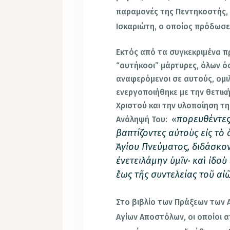
παραμονές της Πεντηκοστής,
Ισκαριώτη, ο οποίος πρόδωσε
Εκτός από τα συγκεκριμένα π
“αυτήκοοι” μάρτυρες, όλων ό
αναφερόμενοι σε αυτούς, ομιλ
ενεργοποιήθηκε με την θετικ
Χριστού και την υλοποίηση τ
πορευθέντες
Ανάληψή Του: «
βαπτίζοντες αὐτοὺς εἰς τὸ
Ἁγίου Πνεύματος, διδάσκο
ἐνετειλάμην ὑμῖν· καὶ ἰδοὺ
ἕως τῆς συντελείας τοῦ αἰ
Στο βιβλίο των Πράξεων των
Αγίων Αποστόλων, οι οποίοι α