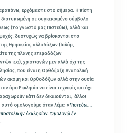
αραπάνω, ερχόμαστε στο σήμερα. Η πίστη
ι διατυπωμένη σε συγκεκριμένο σύμβολο
εως (το γνωστό μας Πιστεύω), αλλά και
ψυχές, δυστυχώς να βρίσκονται στο
ε της θρησκείας αλλοδόξων (Ισλάμ,
 είτε της πλάνης ετεροδόξων
τών κ.α), χριστιανών μεν αλλά όχι της
κλησίας, που είναι η Ορθόξοξη Ανατολική
λών ακόμη και Ορθοδόξων αλλά στην ουσία
ον όρο Εκκλησία να είναι τεχνικός και όχι
αραχωρούν κάτι δεν δικαιούνται, άλλοι
 αυτό ομολογούμε όταν λέμε: «
Πιστεύω….
ὶ ἀποστολικὴν ἐκκλησίαν. Ὁμολογῶ ἕν
·