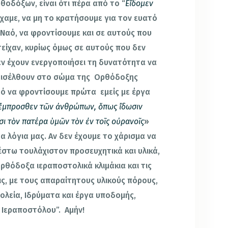
οδόξων, είναι ότι πέρα από το “
Εἴδομεν
ίχαμε, να μη το κρατήσουμε για τον ευατό
 Ναό, να φροντίσουμε και σε αυτούς που
τείχαν, κυρίως όμως σε αυτούς που δεν
εν έχουν ενεργοποιήσει τη δυνατότητα να
 εισέλθουν στο σώμα της Ορθόδοξης
αυτό να φροντίσουμε πρώτα εμείς με έργα
ἔμπροσθεν τῶν ἀνθρώπων, ὅπως ἴδωσιν
ι τὸν πατέρα ὑμῶν τὸν ἐν τοῖς οὐρανοῖς
»
 τα λόγια μας. Αν δεν έχουμε το χάρισμα να
έστω τουλάχιστον προσευχητικά και υλικά,
ρθόδοξα ιεραποστολικά κλιμάκια και τις
ις, με τους απαραίτητους υλικούς πόρους,
Σχολεία, Ιδρύματα και έργα υποδομής,
ό Ιεραποστόλου”. Αμήν!