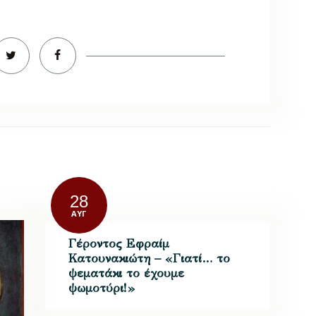
28
ΑΥΓ
Γέροντος Εφραίμ
Κατουνακιώτη – «Γιατί… το
ψεματάκι το έχουμε
ψωμοτύρι!»