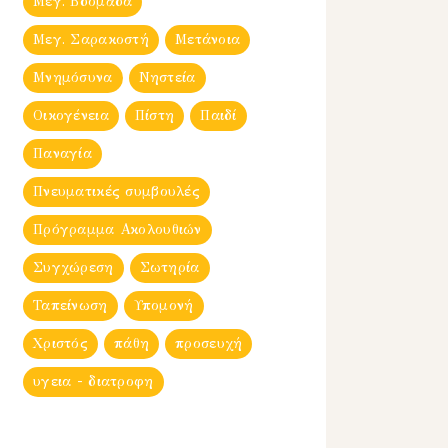
Μεγ. Βδομἀδα
Μεγ. Σαρακοστή
Μετάνοια
Μνημόσυνα
Νηστεία
Οικογένεια
Πίστη
Παιδί
Παναγία
Πνευματικές συμβουλές
Πρόγραμμα Ακολουθιών
Συγχώρεση
Σωτηρία
Ταπείνωση
Υπομονή
Χριστός
πάθη
προσευχή
υγεια - διατροφη